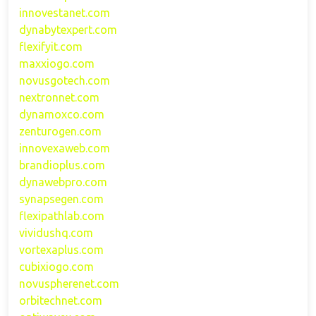
innovestanet.com
dynabytexpert.com
flexifyit.com
maxxiogo.com
novusgotech.com
nextronnet.com
dynamoxco.com
zenturogen.com
innovexaweb.com
brandioplus.com
dynawebpro.com
synapsegen.com
flexipathlab.com
vividushq.com
vortexaplus.com
cubixiogo.com
novuspherenet.com
orbitechnet.com