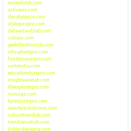
exceedolab.com
activaxio.com
dynabytesco.com
stylegurupro.com
datawizardslab.com
cubiqio.com
geeklifechronicle.com
infospherepro.com
foodiesavorpro.com
vortexohq.com
epicadventurepro.com
insightwavelab.com
lifeexplorerpro.com
novusgo.com
bytestormpro.com
wanderlustchrono.com
culturetrendlab.com
trendsensehub.com
ticktockenigma.com