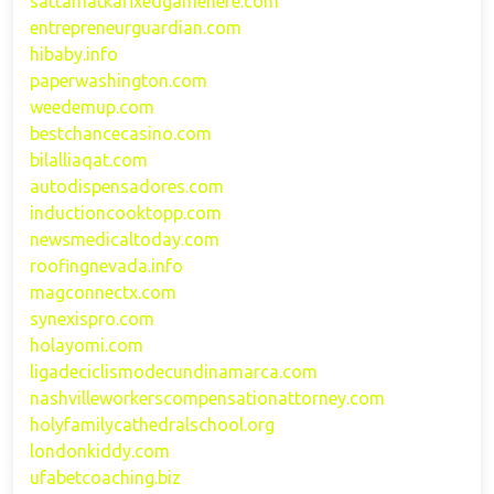
sattamatkafixedgamehere.com
entrepreneurguardian.com
hibaby.info
paperwashington.com
weedemup.com
bestchancecasino.com
bilalliaqat.com
autodispensadores.com
inductioncooktopp.com
newsmedicaltoday.com
roofingnevada.info
magconnectx.com
synexispro.com
holayomi.com
ligadeciclismodecundinamarca.com
nashvilleworkerscompensationattorney.com
holyfamilycathedralschool.org
londonkiddy.com
ufabetcoaching.biz