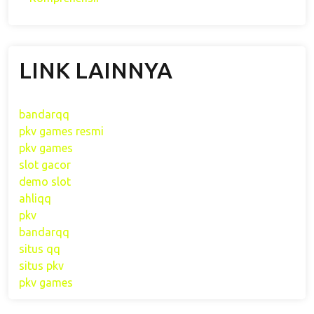
LINK LAINNYA
bandarqq
pkv games resmi
pkv games
slot gacor
demo slot
ahliqq
pkv
bandarqq
situs qq
situs pkv
pkv games