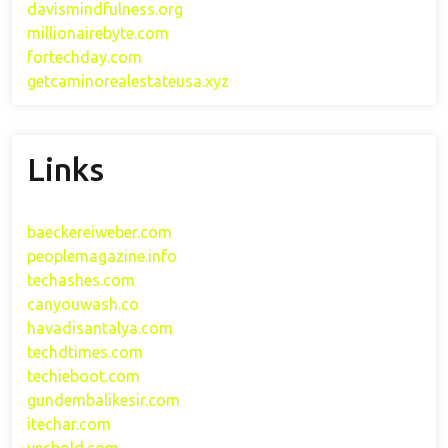
davismindfulness.org
millionairebyte.com
fortechday.com
getcaminorealestateusa.xyz
Links
baeckereiweber.com
peoplemagazine.info
techashes.com
canyouwash.co
havadisantalya.com
techdtimes.com
techieboot.com
gundembalikesir.com
itechar.com