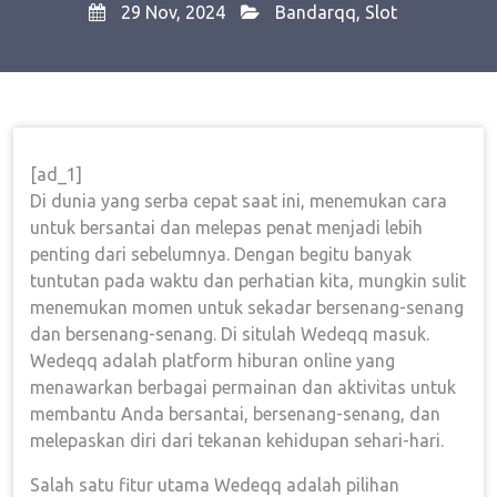
29 Nov, 2024
Bandarqq
,
Slot
[ad_1]
Di dunia yang serba cepat saat ini, menemukan cara
untuk bersantai dan melepas penat menjadi lebih
penting dari sebelumnya. Dengan begitu banyak
tuntutan pada waktu dan perhatian kita, mungkin sulit
menemukan momen untuk sekadar bersenang-senang
dan bersenang-senang. Di situlah Wedeqq masuk.
Wedeqq adalah platform hiburan online yang
menawarkan berbagai permainan dan aktivitas untuk
membantu Anda bersantai, bersenang-senang, dan
melepaskan diri dari tekanan kehidupan sehari-hari.
Salah satu fitur utama Wedeqq adalah pilihan