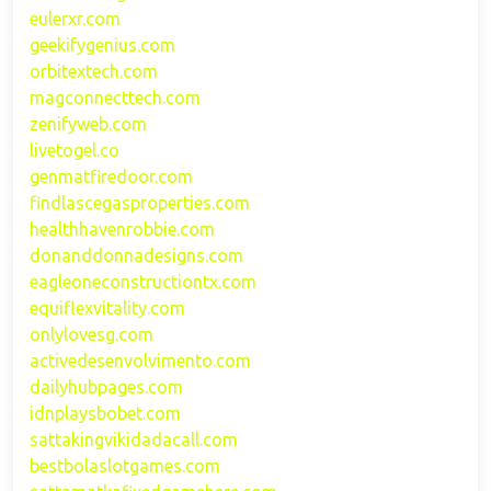
eulerxr.com
geekifygenius.com
orbitextech.com
magconnecttech.com
zenifyweb.com
livetogel.co
genmatfiredoor.com
findlascegasproperties.com
healthhavenrobbie.com
donanddonnadesigns.com
eagleoneconstructiontx.com
equiflexvitality.com
onlylovesg.com
activedesenvolvimento.com
dailyhubpages.com
idnplaysbobet.com
sattakingvikidadacall.com
bestbolaslotgames.com