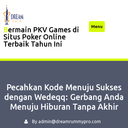
Skip
to
content
Menu
Bermain PKV Games di
Situs Poker Online
Terbaik Tahun Ini
Pecahkan Kode Menuju Sukses
dengan Wedeqq: Gerbang Anda
Menuju Hiburan Tanpa Akhir
By
admin@dreamrummypro.com