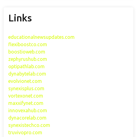
Links
educationalnewsupdates.com
flexiboostco.com
boostioweb.com
zephyrushub.com
optipathlab.com
dynabytelab.com
evolvionet.com
synexisplus.com
vortexonet.com
maxxifynet.com
innovexahub.com
dynacorelab.com
synexistechco.com
truvivopro.com