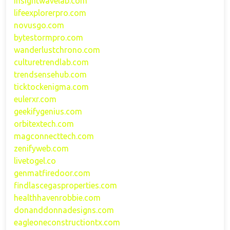
insightwavelab.com
lifeexplorerpro.com
novusgo.com
bytestormpro.com
wanderlustchrono.com
culturetrendlab.com
trendsensehub.com
ticktockenigma.com
eulerxr.com
geekifygenius.com
orbitextech.com
magconnecttech.com
zenifyweb.com
livetogel.co
genmatfiredoor.com
findlascegasproperties.com
healthhavenrobbie.com
donanddonnadesigns.com
eagleoneconstructiontx.com