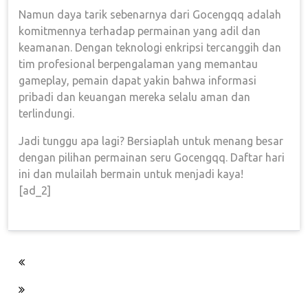
Namun daya tarik sebenarnya dari Gocengqq adalah
komitmennya terhadap permainan yang adil dan
keamanan. Dengan teknologi enkripsi tercanggih dan
tim profesional berpengalaman yang memantau
gameplay, pemain dapat yakin bahwa informasi
pribadi dan keuangan mereka selalu aman dan
terlindungi.
Jadi tunggu apa lagi? Bersiaplah untuk menang besar
dengan pilihan permainan seru Gocengqq. Daftar hari
ini dan mulailah bermain untuk menjadi kaya!
[ad_2]
Post
navigation