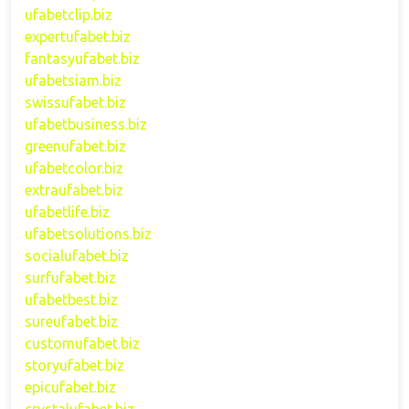
ufabetclip.biz
expertufabet.biz
fantasyufabet.biz
ufabetsiam.biz
swissufabet.biz
ufabetbusiness.biz
greenufabet.biz
ufabetcolor.biz
extraufabet.biz
ufabetlife.biz
ufabetsolutions.biz
socialufabet.biz
surfufabet.biz
ufabetbest.biz
sureufabet.biz
customufabet.biz
storyufabet.biz
epicufabet.biz