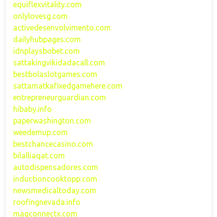
equiflexvitality.com
onlylovesg.com
activedesenvolvimento.com
dailyhubpages.com
idnplaysbobet.com
sattakingvikidadacall.com
bestbolaslotgames.com
sattamatkafixedgamehere.com
entrepreneurguardian.com
hibaby.info
paperwashington.com
weedemup.com
bestchancecasino.com
bilalliaqat.com
autodispensadores.com
inductioncooktopp.com
newsmedicaltoday.com
roofingnevada.info
magconnectx.com