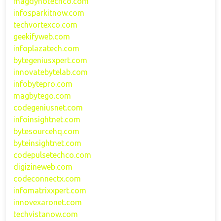
magdynotechco.com
infosparkitnow.com
techvortexco.com
geekifyweb.com
infoplazatech.com
bytegeniusxpert.com
innovatebytelab.com
infobytepro.com
magbytego.com
codegeniusnet.com
infoinsightnet.com
bytesourcehq.com
byteinsightnet.com
codepulsetechco.com
digizineweb.com
codeconnectx.com
infomatrixxpert.com
innovexaronet.com
techvistanow.com