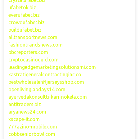
crystalufabet.biz
ufabetok.biz
everufabet.biz
crowdufabet.biz
buildufabet.biz
alltransportnews.com
fashiontrandsnews.com
bbcreporters.com
cryptocasinoguid.com
leadingedgemarketingsolutionsmi.com
kastratigeneralcontractinginc.co
bestwholesalenfljerseysshop.com
openlivinglabdays14.com
ayurvedakonsultti-kari-nokela.com
antitraders.biz
aryanews24.com
xscape-it.com
777azino-mobile.com
cobbseniorbowl.com