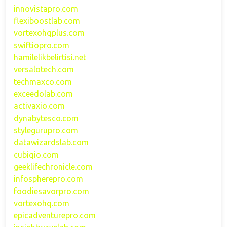
innovistapro.com
flexiboostlab.com
vortexohqplus.com
swiftiopro.com
hamilelikbelirtisi.net
versalotech.com
techmaxco.com
exceedolab.com
activaxio.com
dynabytesco.com
stylegurupro.com
datawizardslab.com
cubiqio.com
geeklifechronicle.com
infospherepro.com
foodiesavorpro.com
vortexohq.com
epicadventurepro.com