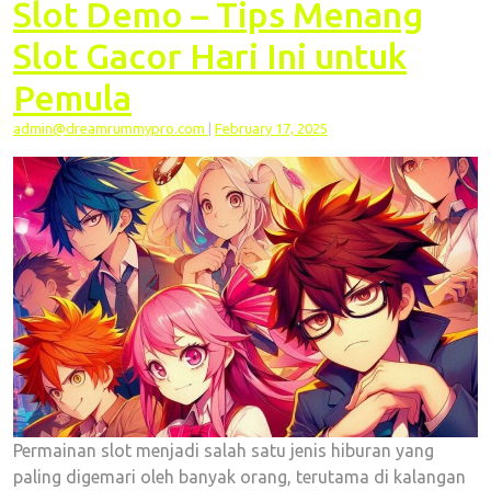
Slot Demo – Tips Menang
Slot Gacor Hari Ini untuk
Pemula
admin@dreamrummypro.com
|
February 17, 2025
Permainan slot menjadi salah satu jenis hiburan yang
paling digemari oleh banyak orang, terutama di kalangan