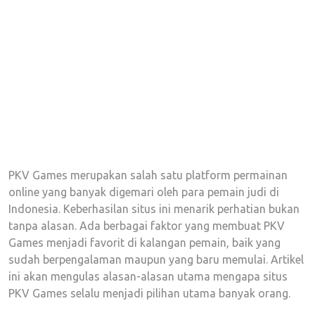
PKV Games merupakan salah satu platform permainan
online yang banyak digemari oleh para pemain judi di
Indonesia. Keberhasilan situs ini menarik perhatian bukan
tanpa alasan. Ada berbagai faktor yang membuat PKV
Games menjadi favorit di kalangan pemain, baik yang
sudah berpengalaman maupun yang baru memulai. Artikel
ini akan mengulas alasan-alasan utama mengapa situs
PKV Games selalu menjadi pilihan utama banyak orang.