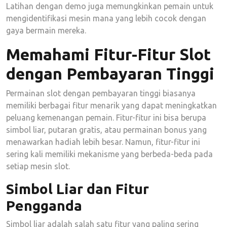
Latihan dengan demo juga memungkinkan pemain untuk
mengidentifikasi mesin mana yang lebih cocok dengan
gaya bermain mereka.
Memahami Fitur-Fitur Slot
dengan Pembayaran Tinggi
Permainan slot dengan pembayaran tinggi biasanya
memiliki berbagai fitur menarik yang dapat meningkatkan
peluang kemenangan pemain. Fitur-fitur ini bisa berupa
simbol liar, putaran gratis, atau permainan bonus yang
menawarkan hadiah lebih besar. Namun, fitur-fitur ini
sering kali memiliki mekanisme yang berbeda-beda pada
setiap mesin slot.
Simbol Liar dan Fitur
Pengganda
Simbol liar adalah salah satu fitur yang paling sering