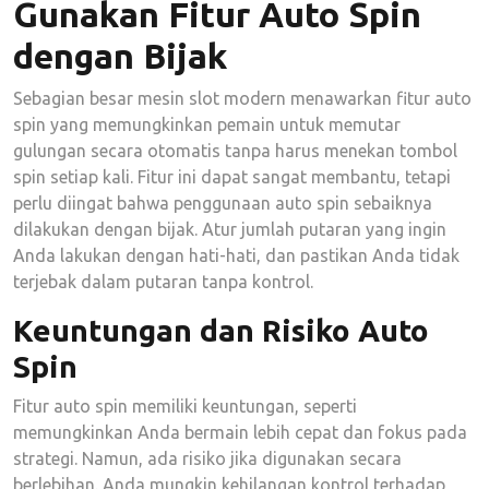
Gunakan Fitur Auto Spin
dengan Bijak
Sebagian besar mesin slot modern menawarkan fitur auto
spin yang memungkinkan pemain untuk memutar
gulungan secara otomatis tanpa harus menekan tombol
spin setiap kali. Fitur ini dapat sangat membantu, tetapi
perlu diingat bahwa penggunaan auto spin sebaiknya
dilakukan dengan bijak. Atur jumlah putaran yang ingin
Anda lakukan dengan hati-hati, dan pastikan Anda tidak
terjebak dalam putaran tanpa kontrol.
Keuntungan dan Risiko Auto
Spin
Fitur auto spin memiliki keuntungan, seperti
memungkinkan Anda bermain lebih cepat dan fokus pada
strategi. Namun, ada risiko jika digunakan secara
berlebihan. Anda mungkin kehilangan kontrol terhadap