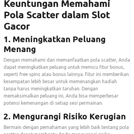
Keuntungan Memahami
Pola Scatter dalam Slot
Gacor
1. Meningkatkan Peluang
Menang
Dengan memahami dan memanfaatkan pola scatter, Anda
dapat meningkatkan peluang untuk memicu fitur bonus,
seperti free spins atau bonus lainnya. Fitur ini memberikan
kesempatan lebih besar untuk memenangkan hadiah
tanpa harus meningkatkan taruhan. Dengan
memaksimalkan peluang ini, Anda bisa memperbesar
potensi kemenangan di setiap sesi permainan.
2. Mengurangi Risiko Kerugian
Bermain dengan pemahaman yang lebih baik tentang pola