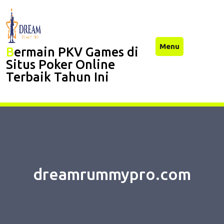
Skip
to
content
Menu
Bermain PKV Games di
Situs Poker Online
Terbaik Tahun Ini
dreamrummypro.com