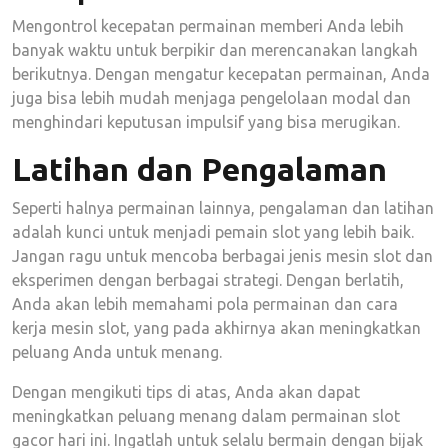
Mengontrol kecepatan permainan memberi Anda lebih
banyak waktu untuk berpikir dan merencanakan langkah
berikutnya. Dengan mengatur kecepatan permainan, Anda
juga bisa lebih mudah menjaga pengelolaan modal dan
menghindari keputusan impulsif yang bisa merugikan.
Latihan dan Pengalaman
Seperti halnya permainan lainnya, pengalaman dan latihan
adalah kunci untuk menjadi pemain slot yang lebih baik.
Jangan ragu untuk mencoba berbagai jenis mesin slot dan
eksperimen dengan berbagai strategi. Dengan berlatih,
Anda akan lebih memahami pola permainan dan cara
kerja mesin slot, yang pada akhirnya akan meningkatkan
peluang Anda untuk menang.
Dengan mengikuti tips di atas, Anda akan dapat
meningkatkan peluang menang dalam permainan slot
gacor hari ini. Ingatlah untuk selalu bermain dengan bijak