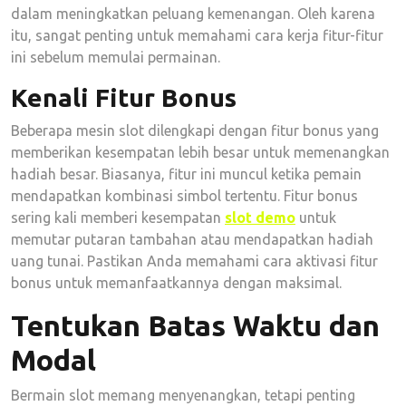
dalam meningkatkan peluang kemenangan. Oleh karena
itu, sangat penting untuk memahami cara kerja fitur-fitur
ini sebelum memulai permainan.
Kenali Fitur Bonus
Beberapa mesin slot dilengkapi dengan fitur bonus yang
memberikan kesempatan lebih besar untuk memenangkan
hadiah besar. Biasanya, fitur ini muncul ketika pemain
mendapatkan kombinasi simbol tertentu. Fitur bonus
sering kali memberi kesempatan
slot demo
untuk
memutar putaran tambahan atau mendapatkan hadiah
uang tunai. Pastikan Anda memahami cara aktivasi fitur
bonus untuk memanfaatkannya dengan maksimal.
Tentukan Batas Waktu dan
Modal
Bermain slot memang menyenangkan, tetapi penting