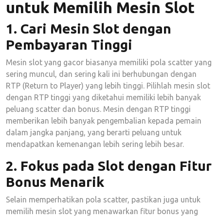
untuk Memilih Mesin Slot
1. Cari Mesin Slot dengan
Pembayaran Tinggi
Mesin slot yang gacor biasanya memiliki pola scatter yang
sering muncul, dan sering kali ini berhubungan dengan
RTP (Return to Player) yang lebih tinggi. Pilihlah mesin slot
dengan RTP tinggi yang diketahui memiliki lebih banyak
peluang scatter dan bonus. Mesin dengan RTP tinggi
memberikan lebih banyak pengembalian kepada pemain
dalam jangka panjang, yang berarti peluang untuk
mendapatkan kemenangan lebih sering lebih besar.
2. Fokus pada Slot dengan Fitur
Bonus Menarik
Selain memperhatikan pola scatter, pastikan juga untuk
memilih mesin slot yang menawarkan fitur bonus yang