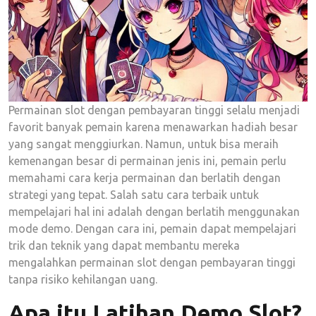
Permainan slot dengan pembayaran tinggi selalu menjadi
favorit banyak pemain karena menawarkan hadiah besar
yang sangat menggiurkan. Namun, untuk bisa meraih
kemenangan besar di permainan jenis ini, pemain perlu
memahami cara kerja permainan dan berlatih dengan
strategi yang tepat. Salah satu cara terbaik untuk
mempelajari hal ini adalah dengan berlatih menggunakan
mode demo. Dengan cara ini, pemain dapat mempelajari
trik dan teknik yang dapat membantu mereka
mengalahkan permainan slot dengan pembayaran tinggi
tanpa risiko kehilangan uang.
Apa itu Latihan Demo Slot?