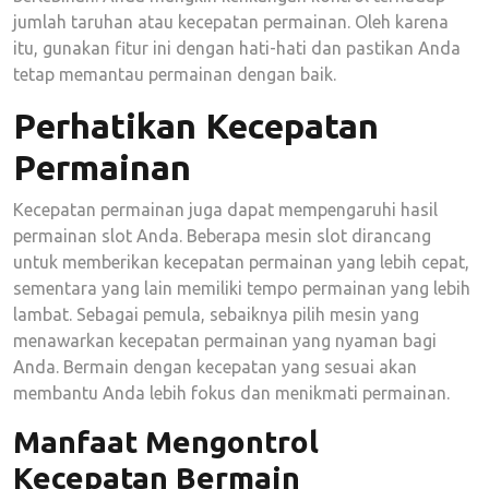
jumlah taruhan atau kecepatan permainan. Oleh karena
itu, gunakan fitur ini dengan hati-hati dan pastikan Anda
tetap memantau permainan dengan baik.
Perhatikan Kecepatan
Permainan
Kecepatan permainan juga dapat mempengaruhi hasil
permainan slot Anda. Beberapa mesin slot dirancang
untuk memberikan kecepatan permainan yang lebih cepat,
sementara yang lain memiliki tempo permainan yang lebih
lambat. Sebagai pemula, sebaiknya pilih mesin yang
menawarkan kecepatan permainan yang nyaman bagi
Anda. Bermain dengan kecepatan yang sesuai akan
membantu Anda lebih fokus dan menikmati permainan.
Manfaat Mengontrol
Kecepatan Bermain