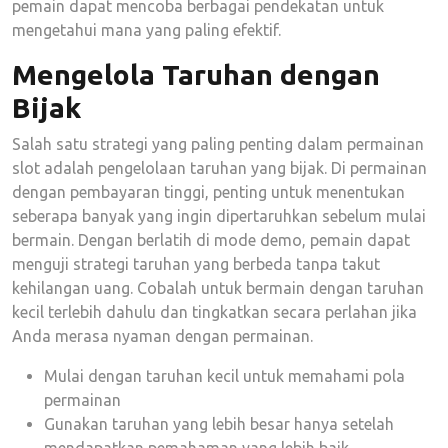
pemain dapat mencoba berbagai pendekatan untuk
mengetahui mana yang paling efektif.
Mengelola Taruhan dengan
Bijak
Salah satu strategi yang paling penting dalam permainan
slot adalah pengelolaan taruhan yang bijak. Di permainan
dengan pembayaran tinggi, penting untuk menentukan
seberapa banyak yang ingin dipertaruhkan sebelum mulai
bermain. Dengan berlatih di mode demo, pemain dapat
menguji strategi taruhan yang berbeda tanpa takut
kehilangan uang. Cobalah untuk bermain dengan taruhan
kecil terlebih dahulu dan tingkatkan secara perlahan jika
Anda merasa nyaman dengan permainan.
Mulai dengan taruhan kecil untuk memahami pola
permainan
Gunakan taruhan yang lebih besar hanya setelah