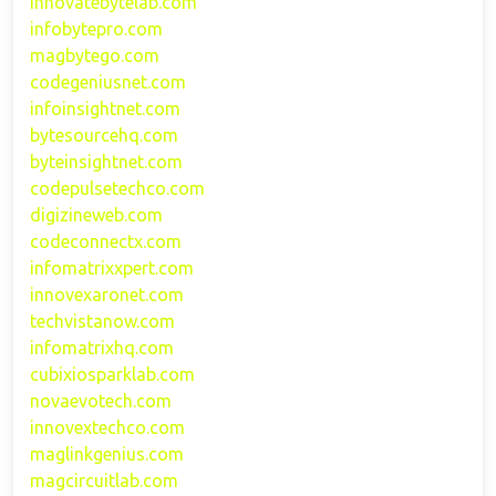
innovatebytelab.com
infobytepro.com
magbytego.com
codegeniusnet.com
infoinsightnet.com
bytesourcehq.com
byteinsightnet.com
codepulsetechco.com
digizineweb.com
codeconnectx.com
infomatrixxpert.com
innovexaronet.com
techvistanow.com
infomatrixhq.com
cubixiosparklab.com
novaevotech.com
innovextechco.com
maglinkgenius.com
magcircuitlab.com