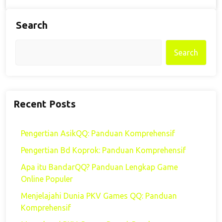
Search
Search
Recent Posts
Pengertian AsikQQ: Panduan Komprehensif
Pengertian Bd Koprok: Panduan Komprehensif
Apa itu BandarQQ? Panduan Lengkap Game
Online Populer
Menjelajahi Dunia PKV Games QQ: Panduan
Komprehensif