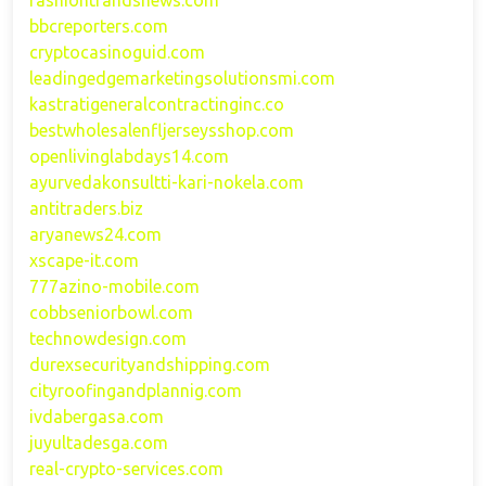
fashiontrandsnews.com
bbcreporters.com
cryptocasinoguid.com
leadingedgemarketingsolutionsmi.com
kastratigeneralcontractinginc.co
bestwholesalenfljerseysshop.com
openlivinglabdays14.com
ayurvedakonsultti-kari-nokela.com
antitraders.biz
aryanews24.com
xscape-it.com
777azino-mobile.com
cobbseniorbowl.com
technowdesign.com
durexsecurityandshipping.com
cityroofingandplannig.com
ivdabergasa.com
juyultadesga.com
real-crypto-services.com