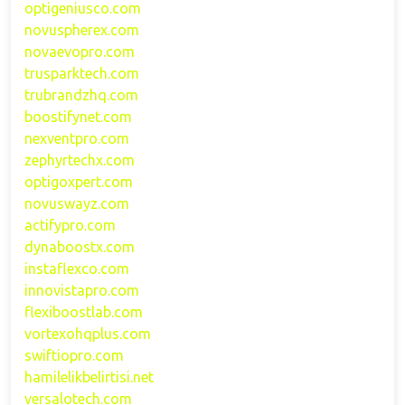
optigeniusco.com
novuspherex.com
novaevopro.com
trusparktech.com
trubrandzhq.com
boostifynet.com
nexventpro.com
zephyrtechx.com
optigoxpert.com
novuswayz.com
actifypro.com
dynaboostx.com
instaflexco.com
innovistapro.com
flexiboostlab.com
vortexohqplus.com
swiftiopro.com
hamilelikbelirtisi.net
versalotech.com