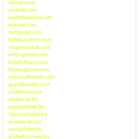
itechar.com
yesbold.com
healthhubzone.com
ebaraat.com
techjuiced.com
byteboosttech.com
magnexushub.com
virtuogoweb.com
biglotshours.com
buyliraglutide.com
onlinesafemeds.com
gyanibhandar.com
ufabetwarp.biz
ufabetclip.biz
expertufabet.biz
fantasyufabet.biz
ufabetsiam.biz
swissufabet.biz
ufabetbusiness.biz