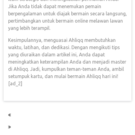
Jika Anda tidak dapat menemukan pemain
berpengalaman untuk diajak bermain secara langsung,
pertimbangkan untuk bermain online melawan lawan
yang lebih terampil.
Kesimpulannya, menguasai Ahliqq membutuhkan
waktu, latihan, dan dedikasi. Dengan mengikuti tips
yang diuraikan dalam artikel ini, Anda dapat
meningkatkan keterampilan Anda dan menjadi master
di Ahliqq. Jadi, kumpulkan teman-teman Anda, ambil
setumpuk kartu, dan mulai bermain Ahliqq hari ini!
[ad_2]
Post
navigation