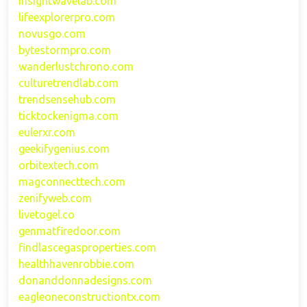
insightwavelab.com
lifeexplorerpro.com
novusgo.com
bytestormpro.com
wanderlustchrono.com
culturetrendlab.com
trendsensehub.com
ticktockenigma.com
eulerxr.com
geekifygenius.com
orbitextech.com
magconnecttech.com
zenifyweb.com
livetogel.co
genmatfiredoor.com
findlascegasproperties.com
healthhavenrobbie.com
donanddonnadesigns.com
eagleoneconstructiontx.com