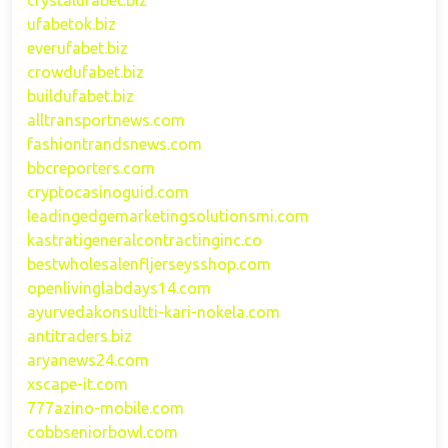
crystalufabet.biz
ufabetok.biz
everufabet.biz
crowdufabet.biz
buildufabet.biz
alltransportnews.com
fashiontrandsnews.com
bbcreporters.com
cryptocasinoguid.com
leadingedgemarketingsolutionsmi.com
kastratigeneralcontractinginc.co
bestwholesalenfljerseysshop.com
openlivinglabdays14.com
ayurvedakonsultti-kari-nokela.com
antitraders.biz
aryanews24.com
xscape-it.com
777azino-mobile.com
cobbseniorbowl.com