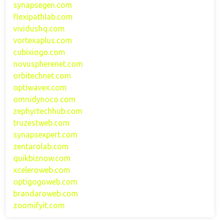
synapsegen.com
flexipathlab.com
vividushq.com
vortexaplus.com
cubixiogo.com
novuspherenet.com
orbitechnet.com
optiwavex.com
omnidynoco.com
zephyrtechhub.com
truzestweb.com
synapsexpert.com
zentarolab.com
quikbiznow.com
xceleroweb.com
optigogoweb.com
brandaroweb.com
zoomifyit.com