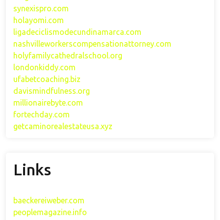
synexispro.com
holayomi.com
ligadeciclismodecundinamarca.com
nashvilleworkerscompensationattorney.com
holyfamilycathedralschool.org
londonkiddy.com
ufabetcoaching.biz
davismindfulness.org
millionairebyte.com
fortechday.com
getcaminorealestateusa.xyz
Links
baeckereiweber.com
peoplemagazine.info