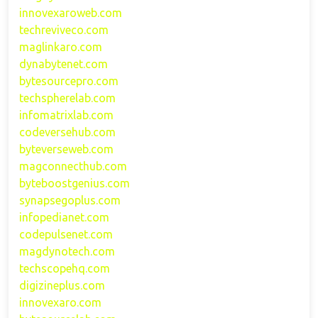
innovexaroweb.com
techreviveco.com
maglinkaro.com
dynabytenet.com
bytesourcepro.com
techspherelab.com
infomatrixlab.com
codeversehub.com
byteverseweb.com
magconnecthub.com
byteboostgenius.com
synapsegoplus.com
infopedianet.com
codepulsenet.com
magdynotech.com
techscopehq.com
digizineplus.com
innovexaro.com