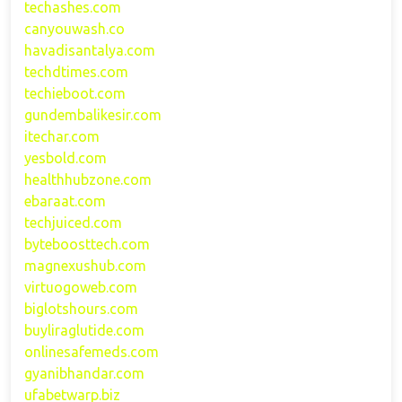
techashes.com
canyouwash.co
havadisantalya.com
techdtimes.com
techieboot.com
gundembalikesir.com
itechar.com
yesbold.com
healthhubzone.com
ebaraat.com
techjuiced.com
byteboosttech.com
magnexushub.com
virtuogoweb.com
biglotshours.com
buyliraglutide.com
onlinesafemeds.com
gyanibhandar.com
ufabetwarp.biz