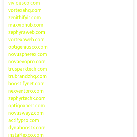
vividusco.com
vortexahq.com
zenithifyit.com
maxxiohub.com
zephyraweb.com
vortexaweb.com
optigeniusco.com
novuspherex.com
novaevopro.com
trusparktech.com
trubrandzhq.com
boostifynet.com
nexventpro.com
zephyrtechx.com
optigoxpert.com
novuswayz.com
actifypro.com
dynaboostx.com
instaflexco.com