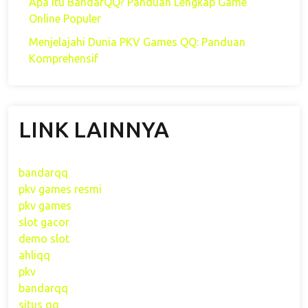
Apa itu BandarQQ? Panduan Lengkap Game
Online Populer
Menjelajahi Dunia PKV Games QQ: Panduan
Komprehensif
LINK LAINNYA
bandarqq
pkv games resmi
pkv games
slot gacor
demo slot
ahliqq
pkv
bandarqq
situs qq