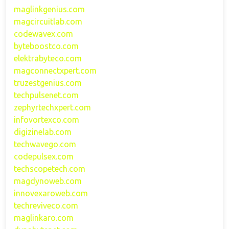
maglinkgenius.com
magcircuitlab.com
codewavex.com
byteboostco.com
elektrabyteco.com
magconnectxpert.com
truzestgenius.com
techpulsenet.com
zephyrtechxpert.com
infovortexco.com
digizinelab.com
techwavego.com
codepulsex.com
techscopetech.com
magdynoweb.com
innovexaroweb.com
techreviveco.com
maglinkaro.com