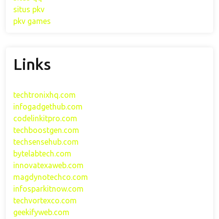
situs pkv
pkv games
Links
techtronixhq.com
infogadgethub.com
codelinkitpro.com
techboostgen.com
techsensehub.com
bytelabtech.com
innovatexaweb.com
magdynotechco.com
infosparkitnow.com
techvortexco.com
geekifyweb.com