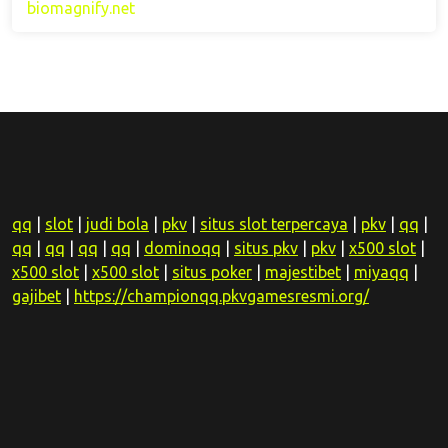
biomagnify.net
qq
|
slot
|
judi bola
|
pkv
|
situs slot terpercaya
|
pkv
|
qq
|
qq
|
qq
|
qq
|
qq
|
dominoqq
|
situs pkv
|
pkv
|
x500 slot
|
x500 slot
|
x500 slot
|
situs poker
|
majestibet
|
miyaqq
|
gajibet
|
https://championqq.pkvgamesresmi.org/