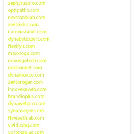
zephyruspro.com
optipathx.com
nextronixlab.com
zentrixhq.com
innovestanet.com
dynabytexpert.com
flexifyit.com
maxxiogo.com
novusgotech.com
nextronnet.com
dynamoxco.com
zenturogen.com
innovexaweb.com
brandioplus.com
dynawebpro.com
synapsegen.com
flexipathlab.com
vividushq.com
vortexaplus.com