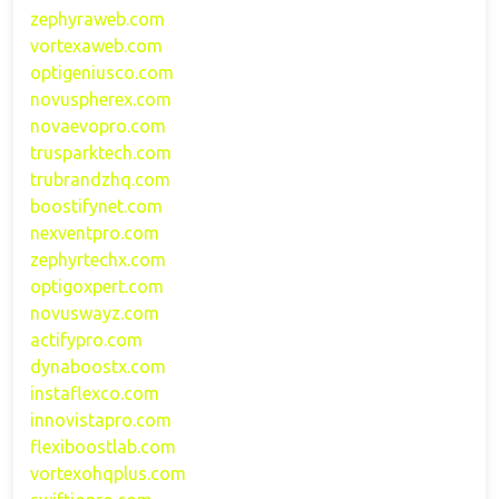
zephyraweb.com
vortexaweb.com
optigeniusco.com
novuspherex.com
novaevopro.com
trusparktech.com
trubrandzhq.com
boostifynet.com
nexventpro.com
zephyrtechx.com
optigoxpert.com
novuswayz.com
actifypro.com
dynaboostx.com
instaflexco.com
innovistapro.com
flexiboostlab.com
vortexohqplus.com