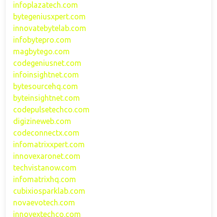
infoplazatech.com
bytegeniusxpert.com
innovatebytelab.com
infobytepro.com
magbytego.com
codegeniusnet.com
infoinsightnet.com
bytesourcehq.com
byteinsightnet.com
codepulsetechco.com
digizineweb.com
codeconnectx.com
infomatrixxpert.com
innovexaronet.com
techvistanow.com
infomatrixhq.com
cubixiosparklab.com
novaevotech.com
innovextechco.com