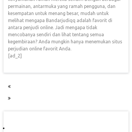
permainan, antarmuka yang ramah pengguna, dan
kesempatan untuk menang besar, mudah untuk
melihat mengapa Bandarjudiqq adalah favorit di
antara penjudi online. Jadi mengapa tidak
mencobanya sendiri dan lihat tentang semua
kegembiraan? Anda mungkin hanya menemukan situs
perjudian online favorit Anda.
[ad_2]
Post
navigation