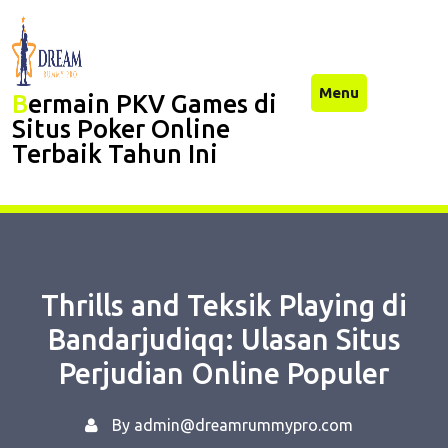
Skip
to
content
Menu
Bermain PKV Games di
Situs Poker Online
Terbaik Tahun Ini
Thrills and Teksik Playing di
Bandarjudiqq: Ulasan Situs
Perjudian Online Populer
By
admin@dreamrummypro.com