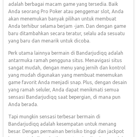
adalah berbagai macam game yang tersedia. Baik
Anda seorang Pro Poker atau penggemar slot, Anda
akan menemukan banyak pilihan untuk membuat
Anda terhibur selama berjam -jam. Dan dengan game
baru ditambahkan secara teratur, selalu ada sesuatu
yang baru dan menarik untuk dicoba.
Perk utama lainnya bermain di Bandarjudiqq adalah
antarmuka ramah pengguna situs. Menavigasi situs
sangat mudah, dengan menu yang jernih dan kontrol
yang mudah digunakan yang membuat menemukan
game favorit Anda menjadi snap. Plus, dengan desain
yang ramah seluler, Anda dapat menikmati semua
sensasi Bandarjudiqq saat bepergian, di mana pun
Anda berada.
Tapi mungkin sensasi terbesar bermain di
Bandarjudiqq adalah kesempatan untuk menang
besar. Dengan permainan berisiko tinggi dan jackpot