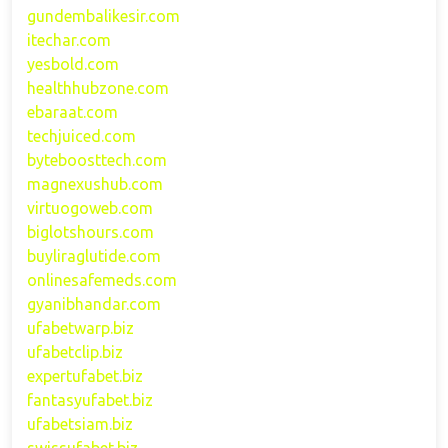
gundembalikesir.com
itechar.com
yesbold.com
healthhubzone.com
ebaraat.com
techjuiced.com
byteboosttech.com
magnexushub.com
virtuogoweb.com
biglotshours.com
buyliraglutide.com
onlinesafemeds.com
gyanibhandar.com
ufabetwarp.biz
ufabetclip.biz
expertufabet.biz
fantasyufabet.biz
ufabetsiam.biz