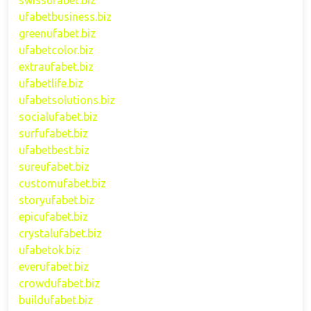
swissufabet.biz
ufabetbusiness.biz
greenufabet.biz
ufabetcolor.biz
extraufabet.biz
ufabetlife.biz
ufabetsolutions.biz
socialufabet.biz
surfufabet.biz
ufabetbest.biz
sureufabet.biz
customufabet.biz
storyufabet.biz
epicufabet.biz
crystalufabet.biz
ufabetok.biz
everufabet.biz
crowdufabet.biz
buildufabet.biz