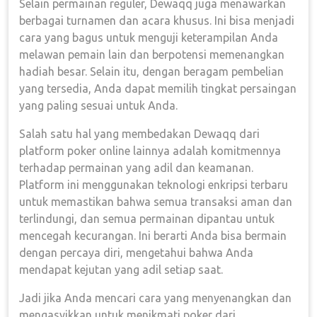
Selain permainan reguler, Dewaqq juga menawarkan
berbagai turnamen dan acara khusus. Ini bisa menjadi
cara yang bagus untuk menguji keterampilan Anda
melawan pemain lain dan berpotensi memenangkan
hadiah besar. Selain itu, dengan beragam pembelian
yang tersedia, Anda dapat memilih tingkat persaingan
yang paling sesuai untuk Anda.
Salah satu hal yang membedakan Dewaqq dari
platform poker online lainnya adalah komitmennya
terhadap permainan yang adil dan keamanan.
Platform ini menggunakan teknologi enkripsi terbaru
untuk memastikan bahwa semua transaksi aman dan
terlindungi, dan semua permainan dipantau untuk
mencegah kecurangan. Ini berarti Anda bisa bermain
dengan percaya diri, mengetahui bahwa Anda
mendapat kejutan yang adil setiap saat.
Jadi jika Anda mencari cara yang menyenangkan dan
mengasyikkan untuk menikmati poker dari