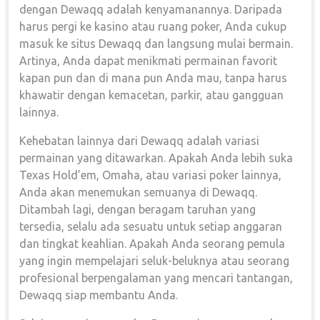
dengan Dewaqq adalah kenyamanannya. Daripada
harus pergi ke kasino atau ruang poker, Anda cukup
masuk ke situs Dewaqq dan langsung mulai bermain.
Artinya, Anda dapat menikmati permainan favorit
kapan pun dan di mana pun Anda mau, tanpa harus
khawatir dengan kemacetan, parkir, atau gangguan
lainnya.
Kehebatan lainnya dari Dewaqq adalah variasi
permainan yang ditawarkan. Apakah Anda lebih suka
Texas Hold’em, Omaha, atau variasi poker lainnya,
Anda akan menemukan semuanya di Dewaqq.
Ditambah lagi, dengan beragam taruhan yang
tersedia, selalu ada sesuatu untuk setiap anggaran
dan tingkat keahlian. Apakah Anda seorang pemula
yang ingin mempelajari seluk-beluknya atau seorang
profesional berpengalaman yang mencari tantangan,
Dewaqq siap membantu Anda.