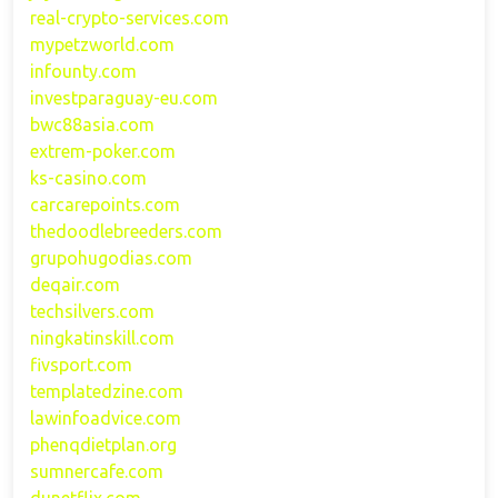
real-crypto-services.com
mypetzworld.com
infounty.com
investparaguay-eu.com
bwc88asia.com
extrem-poker.com
ks-casino.com
carcarepoints.com
thedoodlebreeders.com
grupohugodias.com
deqair.com
techsilvers.com
ningkatinskill.com
fivsport.com
templatedzine.com
lawinfoadvice.com
phenqdietplan.org
sumnercafe.com