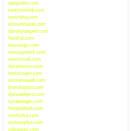
optipathx.com
nextronixlab.com
zentrixhq.com
innovestanet.com
dynabytexpert.com
flexifyit.com
maxxiogo.com
novusgotech.com
nextronnet.com
dynamoxco.com
zenturogen.com
innovexaweb.com
brandioplus.com
dynawebpro.com
synapsegen.com
flexipathlab.com
vividushq.com
vortexaplus.com
cubixiogo.com