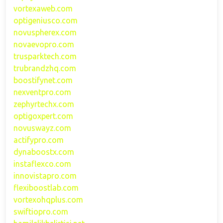
vortexaweb.com
optigeniusco.com
novuspherex.com
novaevopro.com
trusparktech.com
trubrandzhq.com
boostifynet.com
nexventpro.com
zephyrtechx.com
optigoxpert.com
novuswayz.com
actifypro.com
dynaboostx.com
instaflexco.com
innovistapro.com
flexiboostlab.com
vortexohqplus.com
swiftiopro.com