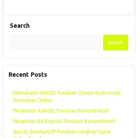
Search
Search
Recent Posts
Memahami AhliQQ: Panduan Utama Anda untuk
Permainan Online
Pengertian AsikQQ: Panduan Komprehensif
Pengertian Bd Koprok: Panduan Komprehensif
Apa itu BandarQQ? Panduan Lengkap Game