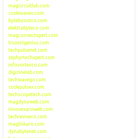
magcircuitlab.com
codewavex.com
byteboostco.com
elektrabyteco.com
magconnectxpert.com
truzestgenius.com
techpulsenet.com
zephyrtechxpert.com
infovortexco.com
digizinelab.com
techwavego.com
codepulsex.com
techscopetech.com
magdynoweb.com
innovexaroweb.com
techreviveco.com
maglinkaro.com
dynabytenet.com