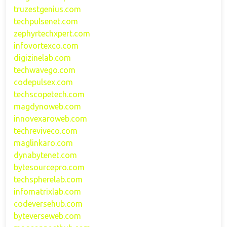
truzestgenius.com
techpulsenet.com
zephyrtechxpert.com
infovortexco.com
digizinelab.com
techwavego.com
codepulsex.com
techscopetech.com
magdynoweb.com
innovexaroweb.com
techreviveco.com
maglinkaro.com
dynabytenet.com
bytesourcepro.com
techspherelab.com
infomatrixlab.com
codeversehub.com
byteverseweb.com