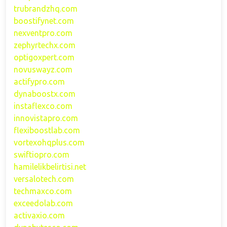
trubrandzhq.com
boostifynet.com
nexventpro.com
zephyrtechx.com
optigoxpert.com
novuswayz.com
actifypro.com
dynaboostx.com
instaflexco.com
innovistapro.com
flexiboostlab.com
vortexohqplus.com
swiftiopro.com
hamilelikbelirtisi.net
versalotech.com
techmaxco.com
exceedolab.com
activaxio.com