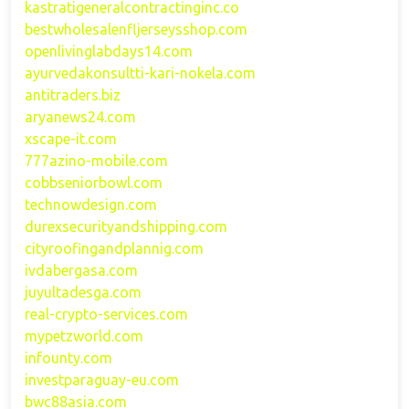
kastratigeneralcontractinginc.co
bestwholesalenfljerseysshop.com
openlivinglabdays14.com
ayurvedakonsultti-kari-nokela.com
antitraders.biz
aryanews24.com
xscape-it.com
777azino-mobile.com
cobbseniorbowl.com
technowdesign.com
durexsecurityandshipping.com
cityroofingandplannig.com
ivdabergasa.com
juyultadesga.com
real-crypto-services.com
mypetzworld.com
infounty.com
investparaguay-eu.com
bwc88asia.com