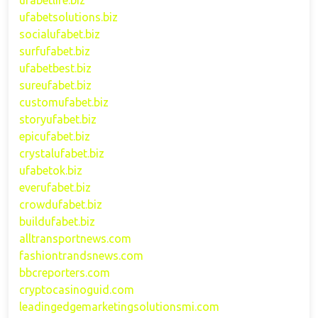
ufabetlife.biz
ufabetsolutions.biz
socialufabet.biz
surfufabet.biz
ufabetbest.biz
sureufabet.biz
customufabet.biz
storyufabet.biz
epicufabet.biz
crystalufabet.biz
ufabetok.biz
everufabet.biz
crowdufabet.biz
buildufabet.biz
alltransportnews.com
fashiontrandsnews.com
bbcreporters.com
cryptocasinoguid.com
leadingedgemarketingsolutionsmi.com