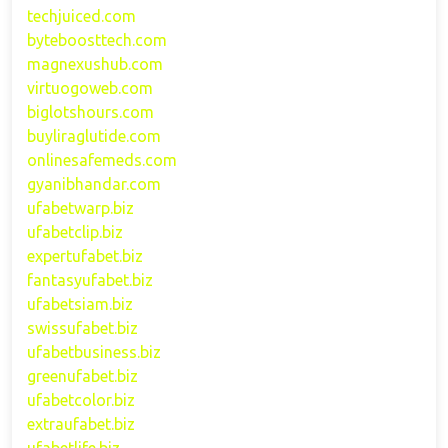
techjuiced.com
byteboosttech.com
magnexushub.com
virtuogoweb.com
biglotshours.com
buyliraglutide.com
onlinesafemeds.com
gyanibhandar.com
ufabetwarp.biz
ufabetclip.biz
expertufabet.biz
fantasyufabet.biz
ufabetsiam.biz
swissufabet.biz
ufabetbusiness.biz
greenufabet.biz
ufabetcolor.biz
extraufabet.biz