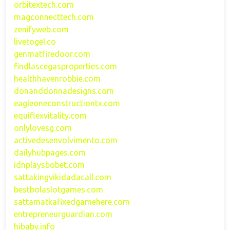
orbitextech.com
magconnecttech.com
zenifyweb.com
livetogel.co
genmatfiredoor.com
findlascegasproperties.com
healthhavenrobbie.com
donanddonnadesigns.com
eagleoneconstructiontx.com
equiflexvitality.com
onlylovesg.com
activedesenvolvimento.com
dailyhubpages.com
idnplaysbobet.com
sattakingvikidadacall.com
bestbolaslotgames.com
sattamatkafixedgamehere.com
entrepreneurguardian.com
hibaby.info