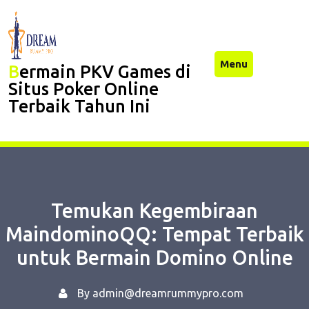
Skip
to
content
Menu
Bermain PKV Games di
Situs Poker Online
Terbaik Tahun Ini
Temukan Kegembiraan
MaindominoQQ: Tempat Terbaik
untuk Bermain Domino Online
By
admin@dreamrummypro.com