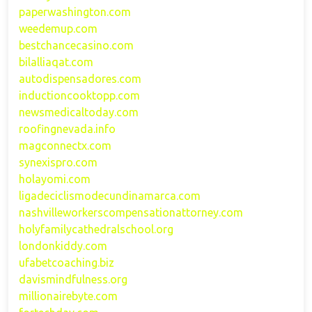
paperwashington.com
weedemup.com
bestchancecasino.com
bilalliaqat.com
autodispensadores.com
inductioncooktopp.com
newsmedicaltoday.com
roofingnevada.info
magconnectx.com
synexispro.com
holayomi.com
ligadeciclismodecundinamarca.com
nashvilleworkerscompensationattorney.com
holyfamilycathedralschool.org
londonkiddy.com
ufabetcoaching.biz
davismindfulness.org
millionairebyte.com