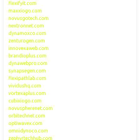
flexifyit.com
maxxiogo.com
novusgotech.com
nextronnet.com
dynamoxco.com
zenturogen.com
innovexaweb.com
brandioplus.com
dynawebpro.com
synapsegen.com
flexipathlab.com
vividushq.com
vortexaplus.com
cubixiogo.com
novuspherenet.com
orbitechnet.com
optiwavex.com
omnidynoco.com
zephyrtechhub.com