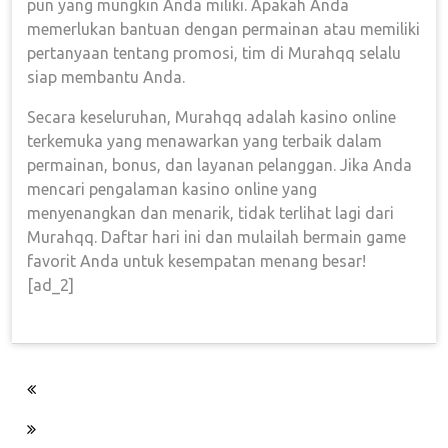
pun yang mungkin Anda miliki. Apakah Anda
memerlukan bantuan dengan permainan atau memiliki
pertanyaan tentang promosi, tim di Murahqq selalu
siap membantu Anda.
Secara keseluruhan, Murahqq adalah kasino online
terkemuka yang menawarkan yang terbaik dalam
permainan, bonus, dan layanan pelanggan. Jika Anda
mencari pengalaman kasino online yang
menyenangkan dan menarik, tidak terlihat lagi dari
Murahqq. Daftar hari ini dan mulailah bermain game
favorit Anda untuk kesempatan menang besar!
[ad_2]
Post
navigation