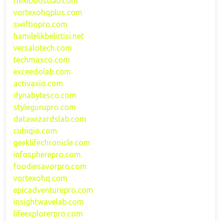
flexiboostlab.com
vortexohqplus.com
swiftiopro.com
hamilelikbelirtisi.net
versalotech.com
techmaxco.com
exceedolab.com
activaxio.com
dynabytesco.com
stylegurupro.com
datawizardslab.com
cubiqio.com
geeklifechronicle.com
infospherepro.com
foodiesavorpro.com
vortexohq.com
epicadventurepro.com
insightwavelab.com
lifeexplorerpro.com