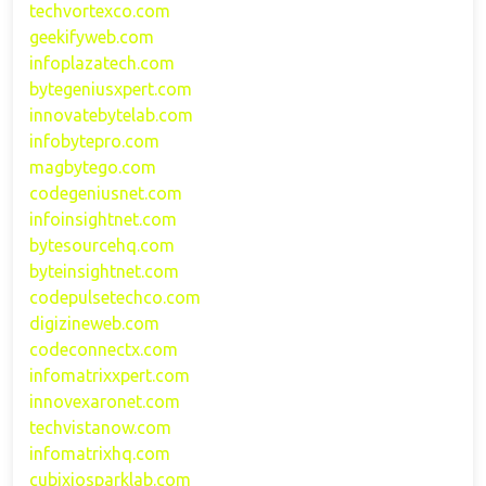
techvortexco.com
geekifyweb.com
infoplazatech.com
bytegeniusxpert.com
innovatebytelab.com
infobytepro.com
magbytego.com
codegeniusnet.com
infoinsightnet.com
bytesourcehq.com
byteinsightnet.com
codepulsetechco.com
digizineweb.com
codeconnectx.com
infomatrixxpert.com
innovexaronet.com
techvistanow.com
infomatrixhq.com
cubixiosparklab.com