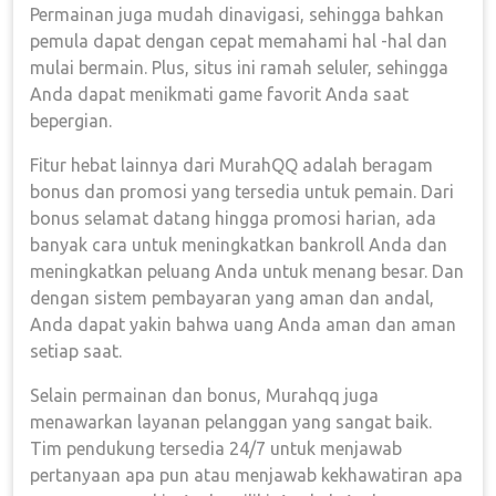
Permainan juga mudah dinavigasi, sehingga bahkan
pemula dapat dengan cepat memahami hal -hal dan
mulai bermain. Plus, situs ini ramah seluler, sehingga
Anda dapat menikmati game favorit Anda saat
bepergian.
Fitur hebat lainnya dari MurahQQ adalah beragam
bonus dan promosi yang tersedia untuk pemain. Dari
bonus selamat datang hingga promosi harian, ada
banyak cara untuk meningkatkan bankroll Anda dan
meningkatkan peluang Anda untuk menang besar. Dan
dengan sistem pembayaran yang aman dan andal,
Anda dapat yakin bahwa uang Anda aman dan aman
setiap saat.
Selain permainan dan bonus, Murahqq juga
menawarkan layanan pelanggan yang sangat baik.
Tim pendukung tersedia 24/7 untuk menjawab
pertanyaan apa pun atau menjawab kekhawatiran apa