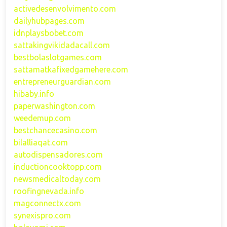
activedesenvolvimento.com
dailyhubpages.com
idnplaysbobet.com
sattakingvikidadacall.com
bestbolaslotgames.com
sattamatkafixedgamehere.com
entrepreneurguardian.com
hibaby.info
paperwashington.com
weedemup.com
bestchancecasino.com
bilalliaqat.com
autodispensadores.com
inductioncooktopp.com
newsmedicaltoday.com
roofingnevada.info
magconnectx.com
synexispro.com