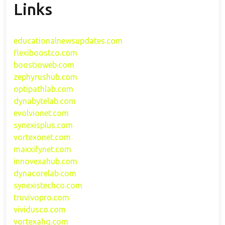
Links
educationalnewsupdates.com
flexiboostco.com
boostioweb.com
zephyrushub.com
optipathlab.com
dynabytelab.com
evolvionet.com
synexisplus.com
vortexonet.com
maxxifynet.com
innovexahub.com
dynacorelab.com
synexistechco.com
truvivopro.com
vividusco.com
vortexahq.com