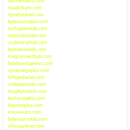
techreviveco.com
maglinkaro.com
dynabytenet.com
bytesourcepro.com
techspherelab.com
infomatrixlab.com
codeversehub.com
byteverseweb.com
magconnecthub.com
byteboostgenius.com
synapsegoplus.com
infopedianet.com
codepulsenet.com
magdynotech.com
techscopehq.com
digizineplus.com
innovexaro.com
bytesourcelab.com
infosparknet.com