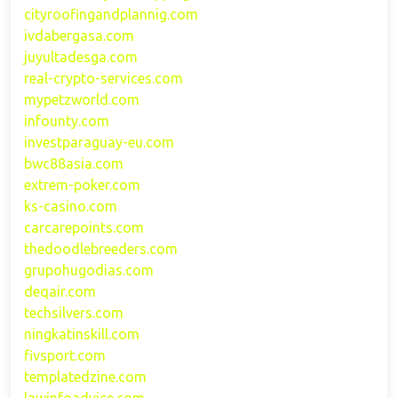
cityroofingandplannig.com
ivdabergasa.com
juyultadesga.com
real-crypto-services.com
mypetzworld.com
infounty.com
investparaguay-eu.com
bwc88asia.com
extrem-poker.com
ks-casino.com
carcarepoints.com
thedoodlebreeders.com
grupohugodias.com
deqair.com
techsilvers.com
ningkatinskill.com
fivsport.com
templatedzine.com