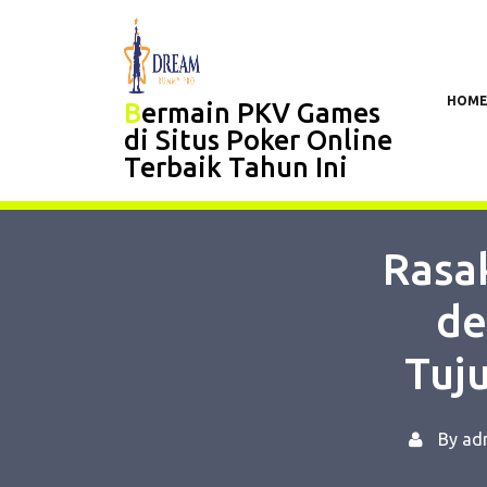
Skip
to
content
HOM
Bermain PKV Games
di Situs Poker Online
Terbaik Tahun Ini
Rasa
de
Tuj
By
ad