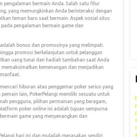
n pengalaman bermain Anda. Salah satu fitur
sung, yang memungkinkan Anda berinteraksi dengan
tkan teman baru saat bermain. Aspek sosial situs
ra pada pengalaman bermain game dan
i adalah bonus dan promosinya yang melimpah.
ingga promosi berkelanjutan untuk pelanggan
atkan uang tunai dan hadiah tambahan saat Anda
da memaksimalkan kemenangan dan menjadikan
rmanfaat.
mencari hiburan atau penggemar poker serius yang
pemain lain, PokerPelangi memiliki sesuatu untuk
ah pengguna, pilihan permainan yang beragam,
platform poker online ini adalah tujuan sempurna
n bermain game yang menyenangkan dan
langi hari ini dan mulailah merasakan sendiri