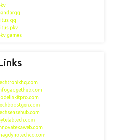
pkv
bandarqq
situs qq
situs pkv
pkv games
Links
techtronixhq.com
infogadgethub.com
codelinkitpro.com
techboostgen.com
techsensehub.com
bytelabtech.com
innovatexaweb.com
magdynotechco.com