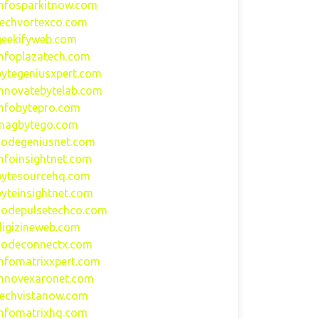
infosparkitnow.com
techvortexco.com
geekifyweb.com
infoplazatech.com
bytegeniusxpert.com
innovatebytelab.com
infobytepro.com
magbytego.com
codegeniusnet.com
infoinsightnet.com
bytesourcehq.com
byteinsightnet.com
codepulsetechco.com
digizineweb.com
codeconnectx.com
infomatrixxpert.com
innovexaronet.com
techvistanow.com
infomatrixhq.com