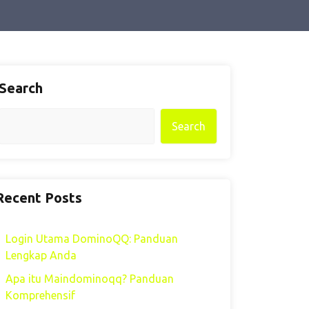
Search
Search
Recent Posts
Login Utama DominoQQ: Panduan
Lengkap Anda
Apa itu Maindominoqq? Panduan
Komprehensif