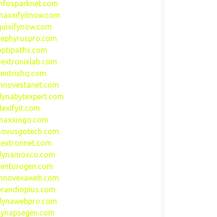
infosparknet.com
maxxifyitnow.com
quixifynow.com
zephyruspro.com
optipathx.com
nextronixlab.com
zentrixhq.com
innovestanet.com
dynabytexpert.com
lexifyit.com
maxxiogo.com
novusgotech.com
nextronnet.com
dynamoxco.com
zenturogen.com
innovexaweb.com
brandioplus.com
dynawebpro.com
synapsegen.com