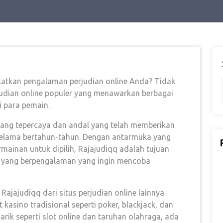
atkan pengalaman perjudian online Anda? Tidak
erjudian online populer yang menawarkan berbagai
 para pemain.
 yang tepercaya dan andal yang telah memberikan
elama bertahun-tahun. Dengan antarmuka yang
inan untuk dipilih, Rajajudiqq adalah tujuan
 yang berpengalaman yang ingin mencoba
ajajudiqq dari situs perjudian online lainnya
t kasino tradisional seperti poker, blackjack, dan
rik seperti slot online dan taruhan olahraga, ada