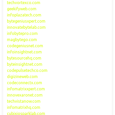
techvortexco.com
geekifyweb.com
infoplazatech.com
bytegeniusxpert.com
innovatebytelab.com
infobytepro.com
magbytego.com
codegeniusnet.com
infoinsightnet.com
bytesourcehq.com
byteinsightnet.com
codepulsetechco.com
digizineweb.com
codeconnectx.com
infomatrixxpert.com
innovexaronet.com
techvistanow.com
infomatrixhq.com
cubixiosparklab.com