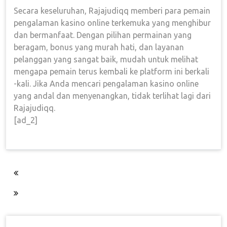
Secara keseluruhan, Rajajudiqq memberi para pemain
pengalaman kasino online terkemuka yang menghibur
dan bermanfaat. Dengan pilihan permainan yang
beragam, bonus yang murah hati, dan layanan
pelanggan yang sangat baik, mudah untuk melihat
mengapa pemain terus kembali ke platform ini berkali
-kali. Jika Anda mencari pengalaman kasino online
yang andal dan menyenangkan, tidak terlihat lagi dari
Rajajudiqq.
[ad_2]
Post
navigation