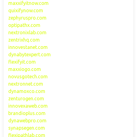
maxxifyitnow.com
quixifynow.com
zephyruspro.com
optipathx.com
nextronixlab.com
zentrixhq.com
innovestanet.com
dynabytexpert.com
flexifyit.com
maxxiogo.com
novusgotech.com
nextronnet.com
dynamoxco.com
zenturogen.com
innovexaweb.com
brandioplus.com
dynawebpro.com
synapsegen.com
flexipathlab.com