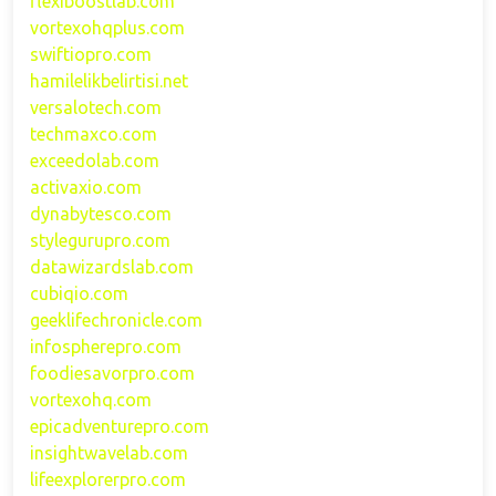
flexiboostlab.com
vortexohqplus.com
swiftiopro.com
hamilelikbelirtisi.net
versalotech.com
techmaxco.com
exceedolab.com
activaxio.com
dynabytesco.com
stylegurupro.com
datawizardslab.com
cubiqio.com
geeklifechronicle.com
infospherepro.com
foodiesavorpro.com
vortexohq.com
epicadventurepro.com
insightwavelab.com
lifeexplorerpro.com