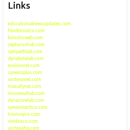
Links
educationalnewsupdates.com
flexiboostco.com
boostioweb.com
zephyrushub.com
optipathlab.com
dynabytelab.com
evolvionet.com
synexisplus.com
vortexonet.com
maxxifynet.com
innovexahub.com
dynacorelab.com
synexistechco.com
truvivopro.com
vividusco.com
vortexahq.com