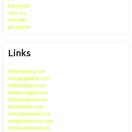
bandarqq
situs qq
situs pkv
pkv games
Links
techtronixhq.com
infogadgethub.com
codelinkitpro.com
techboostgen.com
techsensehub.com
bytelabtech.com
innovatexaweb.com
magdynotechco.com
infosparkitnow.com