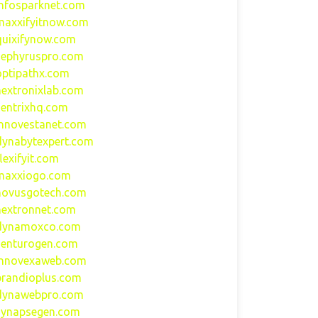
infosparknet.com
maxxifyitnow.com
quixifynow.com
zephyruspro.com
optipathx.com
nextronixlab.com
zentrixhq.com
innovestanet.com
dynabytexpert.com
lexifyit.com
maxxiogo.com
novusgotech.com
nextronnet.com
dynamoxco.com
zenturogen.com
innovexaweb.com
brandioplus.com
dynawebpro.com
synapsegen.com