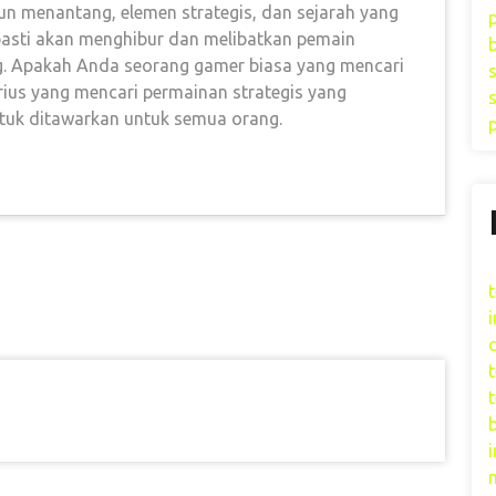
n menantang, elemen strategis, dan sejarah yang
 pasti akan menghibur dan melibatkan pemain
g. Apakah Anda seorang gamer biasa yang mencari
ius yang mencari permainan strategis yang
tuk ditawarkan untuk semua orang.