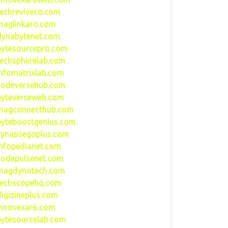
techreviveco.com
maglinkaro.com
dynabytenet.com
bytesourcepro.com
techspherelab.com
infomatrixlab.com
codeversehub.com
byteverseweb.com
magconnecthub.com
byteboostgenius.com
synapsegoplus.com
infopedianet.com
codepulsenet.com
magdynotech.com
techscopehq.com
digizineplus.com
innovexaro.com
bytesourcelab.com