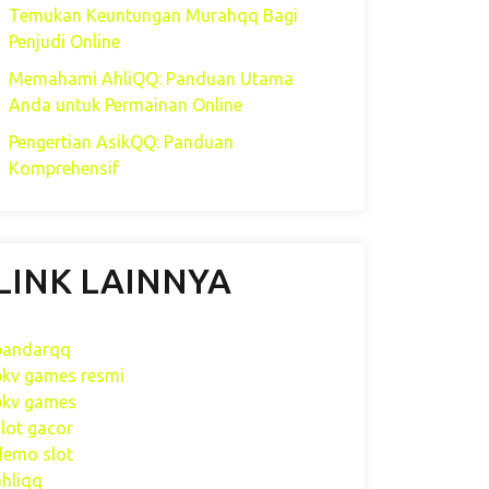
Temukan Keuntungan Murahqq Bagi
Penjudi Online
Memahami AhliQQ: Panduan Utama
Anda untuk Permainan Online
Pengertian AsikQQ: Panduan
Komprehensif
LINK LAINNYA
bandarqq
pkv games resmi
pkv games
slot gacor
demo slot
ahliqq