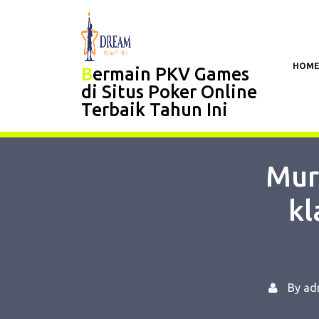
Skip
to
content
HOM
Bermain PKV Games
di Situs Poker Online
Terbaik Tahun Ini
Mur
kl
By
ad