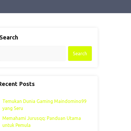
Search
Search
Recent Posts
Temukan Dunia Gaming Maindomino99
yang Seru
Memahami Jurusqq: Panduan Utama
untuk Pemula