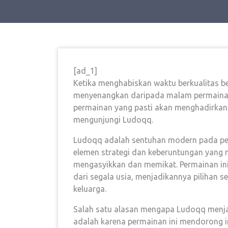
[ad_1]
Ketika menghabiskan waktu berkualitas b
menyenangkan daripada malam permainan
permainan yang pasti akan menghadirkan
mengunjungi Ludoqq.
Ludoqq adalah sentuhan modern pada pe
elemen strategi dan keberuntungan yang
mengasyikkan dan memikat. Permainan ini
dari segala usia, menjadikannya piliha
keluarga.
Salah satu alasan mengapa Ludoqq menja
adalah karena permainan ini mendorong in