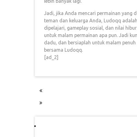
lebih banyak lagi.
Jadi, jika Anda mencari permainan yang
teman dan keluarga Anda, Ludoqq adala
dipelajari, gameplay sosial, dan nilai h
untuk malam permainan apa pun. Jadi kum
dadu, dan bersiaplah untuk malam penuh 
bersama Ludoqq.
[ad_2]
Post
navigation