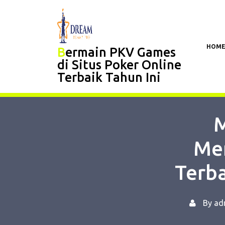
Skip
to
content
HOM
Bermain PKV Games
di Situs Poker Online
Terbaik Tahun Ini
M
Me
Terb
By
ad