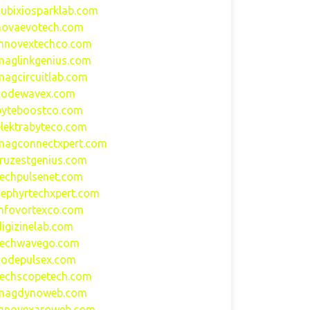
cubixiosparklab.com
novaevotech.com
innovextechco.com
maglinkgenius.com
magcircuitlab.com
codewavex.com
byteboostco.com
elektrabyteco.com
magconnectxpert.com
truzestgenius.com
techpulsenet.com
zephyrtechxpert.com
infovortexco.com
digizinelab.com
techwavego.com
codepulsex.com
techscopetech.com
magdynoweb.com
innovexaroweb.com