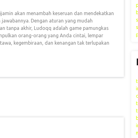
 dijamin akan menambah keseruan dan mendekatkan
h jawabannya. Dengan aturan yang mudah
iburan tanpa akhir, Ludoqq adalah game pamungkas
pulkan orang-orang yang Anda cintai, lempar
tawa, kegembiraan, dan kenangan tak terlupakan