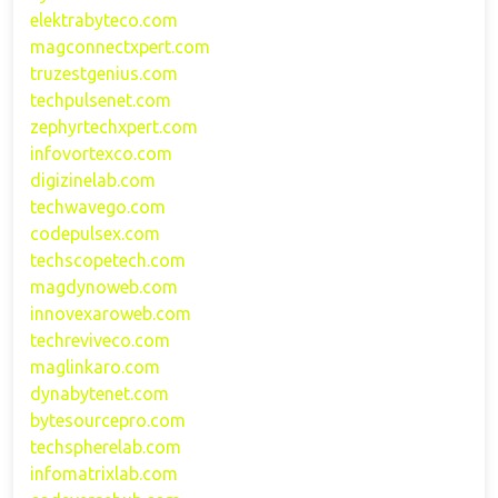
elektrabyteco.com
magconnectxpert.com
truzestgenius.com
techpulsenet.com
zephyrtechxpert.com
infovortexco.com
digizinelab.com
techwavego.com
codepulsex.com
techscopetech.com
magdynoweb.com
innovexaroweb.com
techreviveco.com
maglinkaro.com
dynabytenet.com
bytesourcepro.com
techspherelab.com
infomatrixlab.com