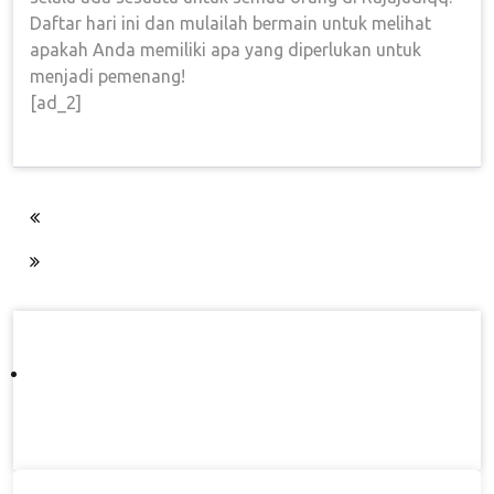
Daftar hari ini dan mulailah bermain untuk melihat
apakah Anda memiliki apa yang diperlukan untuk
menjadi pemenang!
[ad_2]
Post
navigation