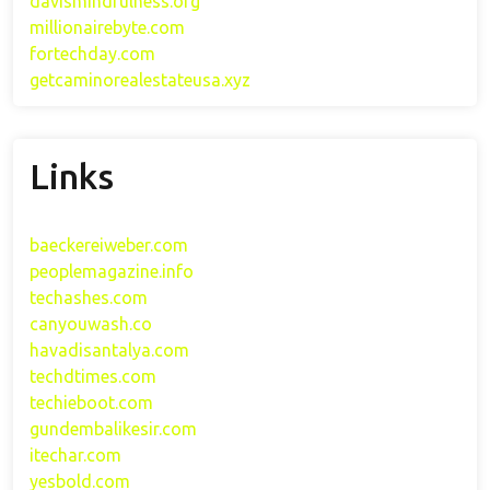
davismindfulness.org
millionairebyte.com
fortechday.com
getcaminorealestateusa.xyz
Links
baeckereiweber.com
peoplemagazine.info
techashes.com
canyouwash.co
havadisantalya.com
techdtimes.com
techieboot.com
gundembalikesir.com
itechar.com
yesbold.com