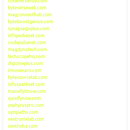
codeversehub.com
byteverseweb.com
magconnecthub.com
byteboostgenius.com
synapsegoplus.com
infopedianet.com
codepulsenet.com
magdynotech.com
techscopehq.com
digizineplus.com
innovexaro.com
bytesourcelab.com
infosparknet.com
maxxifyitnow.com
quixifynow.com
zephyruspro.com
optipathx.com
nextronixlab.com
zentrixhq.com