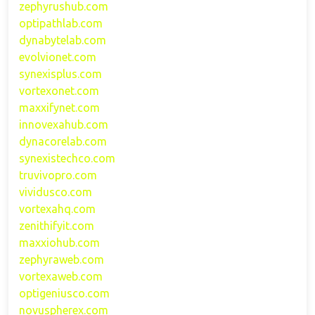
zephyrushub.com
optipathlab.com
dynabytelab.com
evolvionet.com
synexisplus.com
vortexonet.com
maxxifynet.com
innovexahub.com
dynacorelab.com
synexistechco.com
truvivopro.com
vividusco.com
vortexahq.com
zenithifyit.com
maxxiohub.com
zephyraweb.com
vortexaweb.com
optigeniusco.com
novuspherex.com