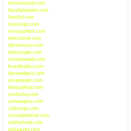
innovestanet.com
dynabytexpert.com
flexifyit.com
maxxiogo.com
novusgotech.com
nextronnet.com
dynamoxco.com
zenturogen.com
innovexaweb.com
brandioplus.com
dynawebpro.com
synapsegen.com
flexipathlab.com
vividushq.com
vortexaplus.com
cubixiogo.com
novuspherenet.com
orbitechnet.com
optiwavex.com