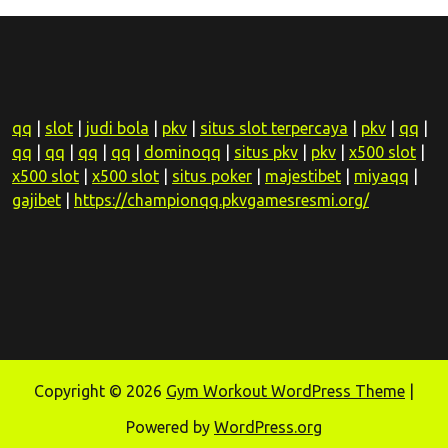
qq
|
slot
|
judi bola
|
pkv
|
situs slot terpercaya
|
pkv
|
qq
|
qq
|
qq
|
qq
|
qq
|
dominoqq
|
situs pkv
|
pkv
|
x500 slot
|
x500 slot
|
x500 slot
|
situs poker
|
majestibet
|
miyaqq
|
gajibet
|
https://championqq.pkvgamesresmi.org/
Copyright © 2026
Gym Workout WordPress Theme
|
Powered by
WordPress.org