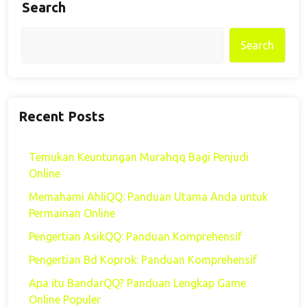
Search
Search
Recent Posts
Temukan Keuntungan Murahqq Bagi Penjudi
Online
Memahami AhliQQ: Panduan Utama Anda untuk
Permainan Online
Pengertian AsikQQ: Panduan Komprehensif
Pengertian Bd Koprok: Panduan Komprehensif
Apa itu BandarQQ? Panduan Lengkap Game
Online Populer