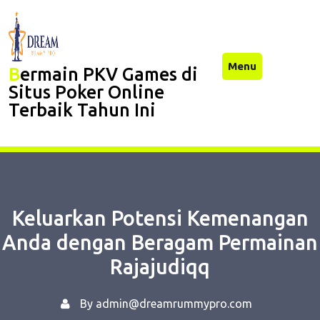
Skip
to
content
Menu
Bermain PKV Games di
Situs Poker Online
Terbaik Tahun Ini
Keluarkan Potensi Kemenangan
Anda dengan Beragam Permainan
Rajajudiqq
By
admin@dreamrummypro.com