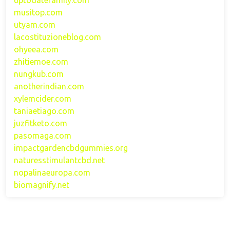
uptodatefamily.com
musitop.com
utyam.com
lacostituzioneblog.com
ohyeea.com
zhitiemoe.com
nungkub.com
anotherindian.com
xylemcider.com
taniaetiago.com
juzfitketo.com
pasomaga.com
impactgardencbdgummies.org
naturesstimulantcbd.net
nopalinaeuropa.com
biomagnify.net