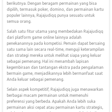
berikutnya. Dengan beragam permainan yang bisa
dipilih, termasuk poker, domino, dan permainan kartu
populer lainnya, Rajajudiqq punya sesuatu untuk
semua orang.
Salah satu fitur utama yang membedakan Rajajudiqq
dari platform game online lainnya adalah
penekanannya pada kompetisi. Pemain dapat bersaing
satu sama lain secara real-time, menguji keterampilan
dan strategi mereka untuk melihat siapa yang keluar
sebagai pemenang. Hal ini menambah lapisan
kegembiraan dan tantangan ekstra pada pengalaman
bermain game, menjadikannya lebih bermanfaat saat
Anda keluar sebagai pemenang.
Selain aspek kompetitif, Rajajudiqq juga menawarkan
berbagai macam permainan untuk memenuhi
preferensi yang berbeda. Apakah Anda lebih suka
permainan aksi cepat atau permainan kartu strategis,