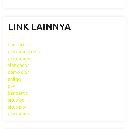
LINK LAINNYA
bandarqq
pkv games resmi
pkv games
slot gacor
demo slot
ahliqq
pkv
bandarqq
situs qq
situs pkv
pkv games