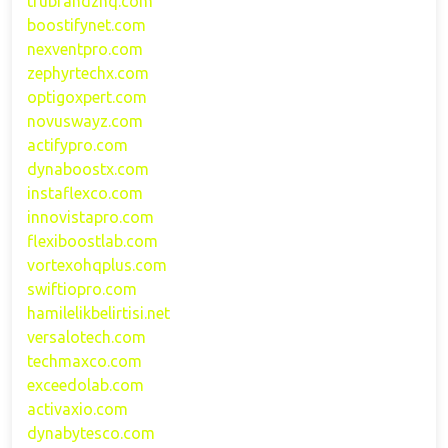
trubrandzhq.com
boostifynet.com
nexventpro.com
zephyrtechx.com
optigoxpert.com
novuswayz.com
actifypro.com
dynaboostx.com
instaflexco.com
innovistapro.com
flexiboostlab.com
vortexohqplus.com
swiftiopro.com
hamilelikbelirtisi.net
versalotech.com
techmaxco.com
exceedolab.com
activaxio.com
dynabytesco.com