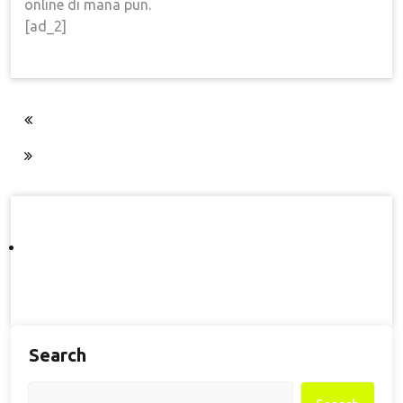
online di mana pun.
[ad_2]
Post
navigation
Search