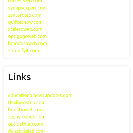
truzestweb.com
synapsexpert.com
zentarolab.com
quikbiznow.com
xceleroweb.com
optigogoweb.com
brandaroweb.com
zoomifyit.com
Links
educationalnewsupdates.com
flexiboostco.com
boostioweb.com
zephyrushub.com
optipathlab.com
dynabytelab.com