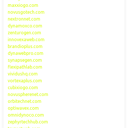
maxxiogo.com
novusgotech.com
nextronnet.com
dynamoxco.com
zenturogen.com
innovexaweb.com
brandioplus.com
dynawebpro.com
synapsegen.com
flexipathlab.com
vividushq.com
vortexaplus.com
cubixiogo.com
novuspherenet.com
orbitechnet.com
optiwavex.com
omnidynoco.com
zephyrtechhub.com