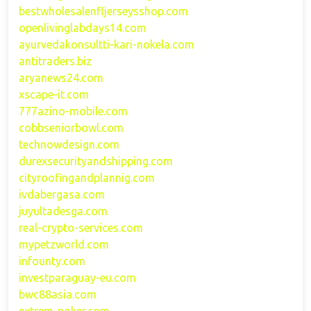
bestwholesalenfljerseysshop.com
openlivinglabdays14.com
ayurvedakonsultti-kari-nokela.com
antitraders.biz
aryanews24.com
xscape-it.com
777azino-mobile.com
cobbseniorbowl.com
technowdesign.com
durexsecurityandshipping.com
cityroofingandplannig.com
ivdabergasa.com
juyultadesga.com
real-crypto-services.com
mypetzworld.com
infounty.com
investparaguay-eu.com
bwc88asia.com