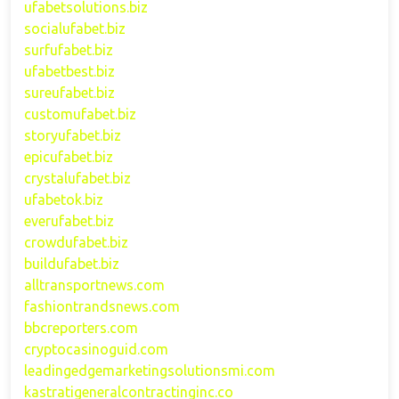
ufabetsolutions.biz
socialufabet.biz
surfufabet.biz
ufabetbest.biz
sureufabet.biz
customufabet.biz
storyufabet.biz
epicufabet.biz
crystalufabet.biz
ufabetok.biz
everufabet.biz
crowdufabet.biz
buildufabet.biz
alltransportnews.com
fashiontrandsnews.com
bbcreporters.com
cryptocasinoguid.com
leadingedgemarketingsolutionsmi.com
kastratigeneralcontractinginc.co