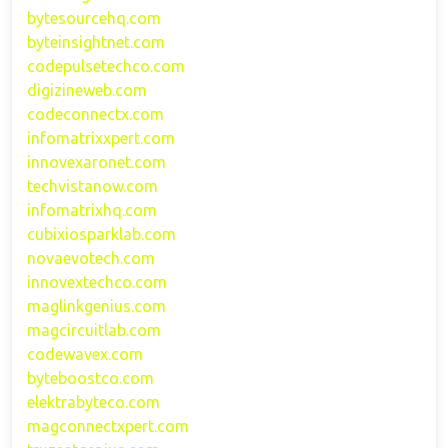
bytesourcehq.com
byteinsightnet.com
codepulsetechco.com
digizineweb.com
codeconnectx.com
infomatrixxpert.com
innovexaronet.com
techvistanow.com
infomatrixhq.com
cubixiosparklab.com
novaevotech.com
innovextechco.com
maglinkgenius.com
magcircuitlab.com
codewavex.com
byteboostco.com
elektrabyteco.com
magconnectxpert.com