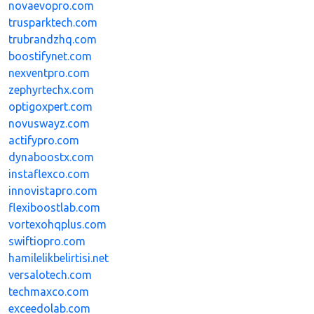
novaevopro.com
trusparktech.com
trubrandzhq.com
boostifynet.com
nexventpro.com
zephyrtechx.com
optigoxpert.com
novuswayz.com
actifypro.com
dynaboostx.com
instaflexco.com
innovistapro.com
flexiboostlab.com
vortexohqplus.com
swiftiopro.com
hamilelikbelirtisi.net
versalotech.com
techmaxco.com
exceedolab.com