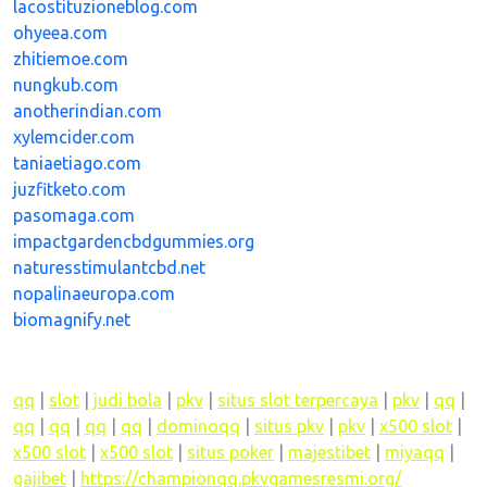
lacostituzioneblog.com
ohyeea.com
zhitiemoe.com
nungkub.com
anotherindian.com
xylemcider.com
taniaetiago.com
juzfitketo.com
pasomaga.com
impactgardencbdgummies.org
naturesstimulantcbd.net
nopalinaeuropa.com
biomagnify.net
qq
|
slot
|
judi bola
|
pkv
|
situs slot terpercaya
|
pkv
|
qq
|
qq
|
qq
|
qq
|
qq
|
dominoqq
|
situs pkv
|
pkv
|
x500 slot
|
x500 slot
|
x500 slot
|
situs poker
|
majestibet
|
miyaqq
|
gajibet
|
https://championqq.pkvgamesresmi.org/