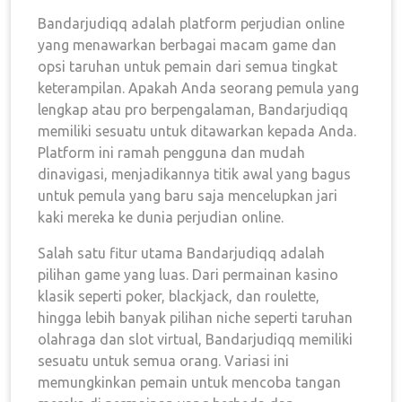
Bandarjudiqq adalah platform perjudian online
yang menawarkan berbagai macam game dan
opsi taruhan untuk pemain dari semua tingkat
keterampilan. Apakah Anda seorang pemula yang
lengkap atau pro berpengalaman, Bandarjudiqq
memiliki sesuatu untuk ditawarkan kepada Anda.
Platform ini ramah pengguna dan mudah
dinavigasi, menjadikannya titik awal yang bagus
untuk pemula yang baru saja mencelupkan jari
kaki mereka ke dunia perjudian online.
Salah satu fitur utama Bandarjudiqq adalah
pilihan game yang luas. Dari permainan kasino
klasik seperti poker, blackjack, dan roulette,
hingga lebih banyak pilihan niche seperti taruhan
olahraga dan slot virtual, Bandarjudiqq memiliki
sesuatu untuk semua orang. Variasi ini
memungkinkan pemain untuk mencoba tangan