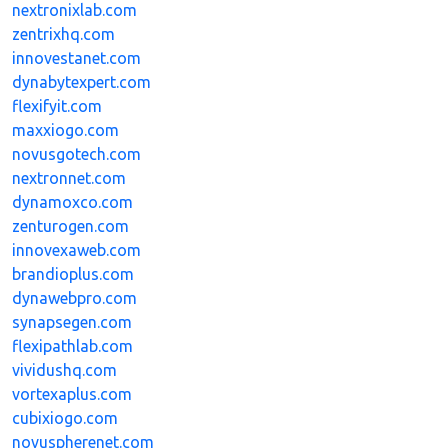
nextronixlab.com
zentrixhq.com
innovestanet.com
dynabytexpert.com
flexifyit.com
maxxiogo.com
novusgotech.com
nextronnet.com
dynamoxco.com
zenturogen.com
innovexaweb.com
brandioplus.com
dynawebpro.com
synapsegen.com
flexipathlab.com
vividushq.com
vortexaplus.com
cubixiogo.com
novuspherenet.com