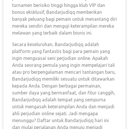
turnamen berisiko tinggi hingga klub VIP dan
bonus eksklusif, Bandarjudiqq memberikan
banyak peluang bagi pemain untuk menantang diri
mereka sendiri dan menguji keterampilan mereka
melawan yang terbaik dalam bisnis ini.
Secara keseluruhan, Bandarjudiqq adalah
platform yang fantastis bagi para pemain yang
ingin menguasai seni perjudian online. Apakah
Anda seorang pemula yang ingin mempelajari tali
atau pro berpengalaman mencari tantangan baru,
Bandarjudiqq memiliki sesuatu untuk ditawarkan
kepada Anda. Dengan berbagai permainan,
sumber daya yang bermanfaat, dan fitur canggih,
Bandarjudiqq adalah tempat yang sempurna
untuk mengasah keterampilan Anda dan menjadi
ahli perjudian online sejati. Jadi mengapa
menunggu? Daftar untuk Bandarjudiqq hari ini
dan mulai perjalanan Anda menuju menjadi