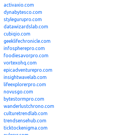
activaxio.com
dynabytesco.com
stylegurupro.com
datawizardslab.com
cubiqio.com
geeklifechronicle.com
infospherepro.com
foodiesavorpro.com
vortexohq.com
epicadventurepro.com
insightwavelab.com
lifeexplorerpro.com
novusgo.com
bytestormpro.com
wanderlustchrono.com
culturetrendlab.com
trendsensehub.com
ticktockenigma.com