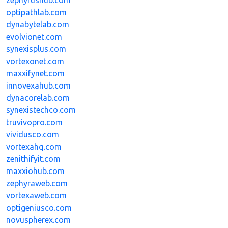
zephyrushub.com
optipathlab.com
dynabytelab.com
evolvionet.com
synexisplus.com
vortexonet.com
maxxifynet.com
innovexahub.com
dynacorelab.com
synexistechco.com
truvivopro.com
vividusco.com
vortexahq.com
zenithifyit.com
maxxiohub.com
zephyraweb.com
vortexaweb.com
optigeniusco.com
novuspherex.com