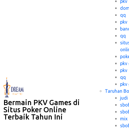
pkv
dom
qq
pkv
ban
qq
situ
onli
pok
pkv
pkv
qq
pkv
Taruhan Bo
judi
Bermain PKV Games di
sbo
Situs Poker Online
sbo
Terbaik Tahun Ini
mix 
sbo