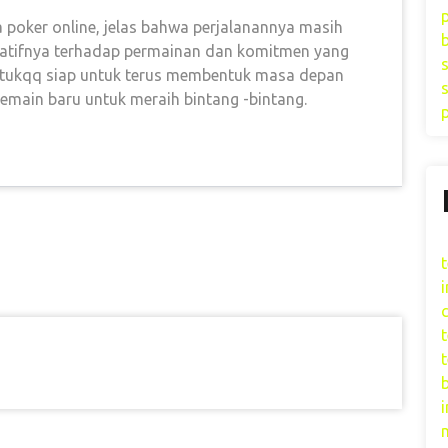
poker online, jelas bahwa perjalanannya masih
ovatifnya terhadap permainan dan komitmen yang
atukqq siap untuk terus membentuk masa depan
pemain baru untuk meraih bintang -bintang.