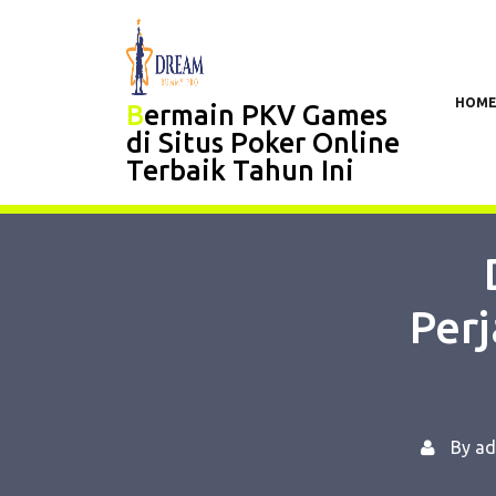
Skip
to
content
HOM
Bermain PKV Games
di Situs Poker Online
Terbaik Tahun Ini
Per
By
a