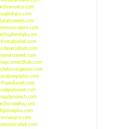
techreviveco.com
maglinkaro.com
dynabytenet.com
bytesourcepro.com
techspherelab.com
infomatrixlab.com
codeversehub.com
byteverseweb.com
magconnecthub.com
byteboostgenius.com
synapsegoplus.com
infopedianet.com
codepulsenet.com
magdynotech.com
techscopehq.com
digizineplus.com
innovexaro.com
bytesourcelab.com