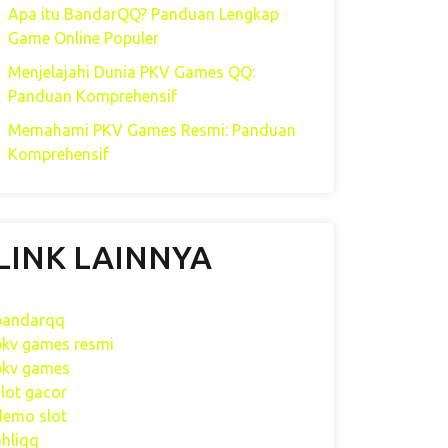
Apa itu BandarQQ? Panduan Lengkap
Game Online Populer
Menjelajahi Dunia PKV Games QQ:
Panduan Komprehensif
Memahami PKV Games Resmi: Panduan
Komprehensif
LINK LAINNYA
bandarqq
pkv games resmi
pkv games
slot gacor
demo slot
ahliqq