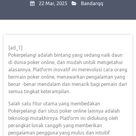
22 Mar, 2025
Bandarqq
[ad_1]
Pokerpelangi adalah bintang yang sedang naik daun
di dunia poker online, dan mudah untuk mengetahui
alasannya. Platform inovatif ini merevolusi cara orang
bermain poker online, menawarkan pengalaman yang
benar -benar mendalam dan menarik bagi pemain dari
semua tingkat keterampilan.
Salah satu fitur utama yang membedakan
Pokerpelangi dari situs poker online lainnya adalah
teknologi mutakhirnya. Platform ini didukung oleh
perangkat lunak canggih yang memberikan
pengalaman pengguna yang mulus dan intuitif.