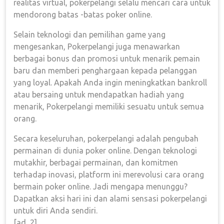
realitas virtual, pokerpelangi selalu mencari cara untuk
mendorong batas -batas poker online.
Selain teknologi dan pemilihan game yang
mengesankan, Pokerpelangi juga menawarkan
berbagai bonus dan promosi untuk menarik pemain
baru dan memberi penghargaan kepada pelanggan
yang loyal. Apakah Anda ingin meningkatkan bankroll
atau bersaing untuk mendapatkan hadiah yang
menarik, Pokerpelangi memiliki sesuatu untuk semua
orang.
Secara keseluruhan, pokerpelangi adalah pengubah
permainan di dunia poker online. Dengan teknologi
mutakhir, berbagai permainan, dan komitmen
terhadap inovasi, platform ini merevolusi cara orang
bermain poker online. Jadi mengapa menunggu?
Dapatkan aksi hari ini dan alami sensasi pokerpelangi
untuk diri Anda sendiri.
[ad_2]