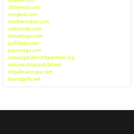
ohyeea.com
zhitiemoe.com
nungkub.com
anotherindian.com
xylemcider.com
taniaetiago.com
juzfitketo.com
pasomaga.com
impactgardencbdgummies.org
naturesstimulantcbd.net
nopalinaeuropa.com
biomagnify.net