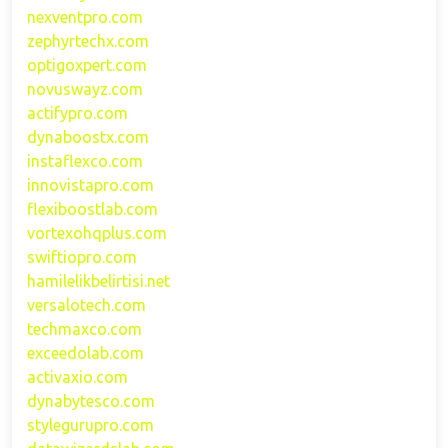
nexventpro.com
zephyrtechx.com
optigoxpert.com
novuswayz.com
actifypro.com
dynaboostx.com
instaflexco.com
innovistapro.com
flexiboostlab.com
vortexohqplus.com
swiftiopro.com
hamilelikbelirtisi.net
versalotech.com
techmaxco.com
exceedolab.com
activaxio.com
dynabytesco.com
stylegurupro.com