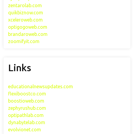
zentarolab.com
quikbiznow.com
xceleroweb.com
optigogoweb.com
brandaroweb.com
zoomifyit.com
Links
educationalnewsupdates.com
flexiboostco.com
boostioweb.com
zephyrushub.com
optipathlab.com
dynabytelab.com
evolvionet.com