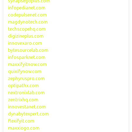
synapsegoplus.com
infopedianet.com
codepulsenet.com
magdynotech.com
techscopehq.com
digizineplus.com
innovexaro.com
bytesourcelab.com
infosparknet.com
maxxifyitnow.com
quixifynow.com
zephyruspro.com
optipathx.com
nextronixlab.com
zentrixhq.com
innovestanet.com
dynabytexpert.com
flexifyit.com
maxxiogo.com