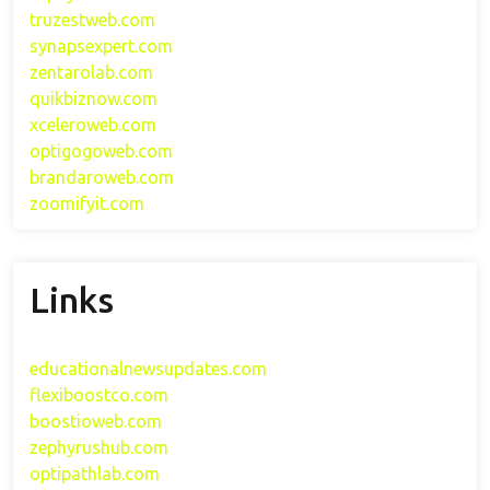
truzestweb.com
synapsexpert.com
zentarolab.com
quikbiznow.com
xceleroweb.com
optigogoweb.com
brandaroweb.com
zoomifyit.com
Links
educationalnewsupdates.com
flexiboostco.com
boostioweb.com
zephyrushub.com
optipathlab.com