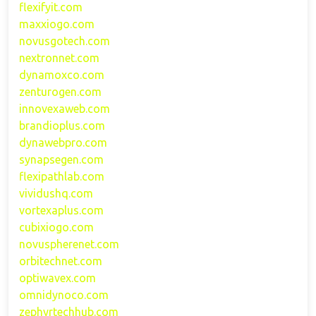
flexifyit.com
maxxiogo.com
novusgotech.com
nextronnet.com
dynamoxco.com
zenturogen.com
innovexaweb.com
brandioplus.com
dynawebpro.com
synapsegen.com
flexipathlab.com
vividushq.com
vortexaplus.com
cubixiogo.com
novuspherenet.com
orbitechnet.com
optiwavex.com
omnidynoco.com
zephyrtechhub.com