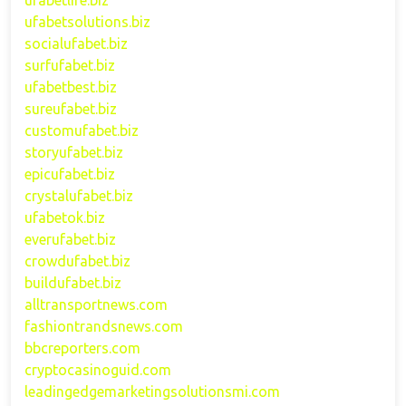
ufabetlife.biz
ufabetsolutions.biz
socialufabet.biz
surfufabet.biz
ufabetbest.biz
sureufabet.biz
customufabet.biz
storyufabet.biz
epicufabet.biz
crystalufabet.biz
ufabetok.biz
everufabet.biz
crowdufabet.biz
buildufabet.biz
alltransportnews.com
fashiontrandsnews.com
bbcreporters.com
cryptocasinoguid.com
leadingedgemarketingsolutionsmi.com