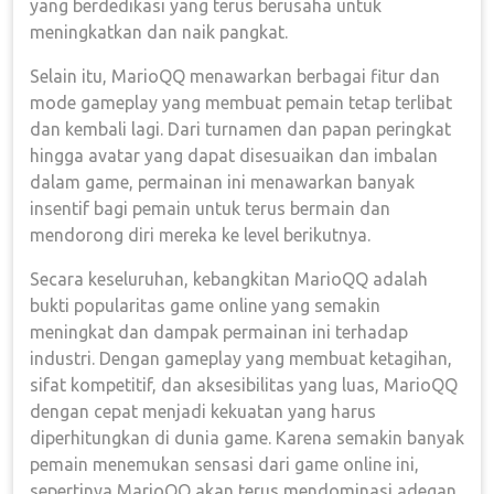
yang berdedikasi yang terus berusaha untuk
meningkatkan dan naik pangkat.
Selain itu, MarioQQ menawarkan berbagai fitur dan
mode gameplay yang membuat pemain tetap terlibat
dan kembali lagi. Dari turnamen dan papan peringkat
hingga avatar yang dapat disesuaikan dan imbalan
dalam game, permainan ini menawarkan banyak
insentif bagi pemain untuk terus bermain dan
mendorong diri mereka ke level berikutnya.
Secara keseluruhan, kebangkitan MarioQQ adalah
bukti popularitas game online yang semakin
meningkat dan dampak permainan ini terhadap
industri. Dengan gameplay yang membuat ketagihan,
sifat kompetitif, dan aksesibilitas yang luas, MarioQQ
dengan cepat menjadi kekuatan yang harus
diperhitungkan di dunia game. Karena semakin banyak
pemain menemukan sensasi dari game online ini,
sepertinya MarioQQ akan terus mendominasi adegan