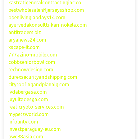
kastratigeneralcontractinginc.co
bestwholesalenfljerseysshop.com
openlivinglabdays14.com
ayurvedakonsultti-kari-nokela.com
antitraders.biz
aryanews24.com
xscape-it.com
777azino-mobile.com
cobbseniorbowl.com
technowdesign.com
durexsecurityandshipping.com
cityroofingandplannig.com
ivdabergasa.com
juyultadesga.com
real-crypto-services.com
mypetzworld.com
infounty.com
investparaguay-eu.com
bwc88asia.com