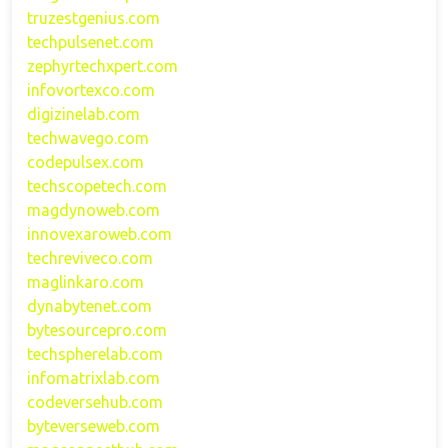
truzestgenius.com
techpulsenet.com
zephyrtechxpert.com
infovortexco.com
digizinelab.com
techwavego.com
codepulsex.com
techscopetech.com
magdynoweb.com
innovexaroweb.com
techreviveco.com
maglinkaro.com
dynabytenet.com
bytesourcepro.com
techspherelab.com
infomatrixlab.com
codeversehub.com
byteverseweb.com