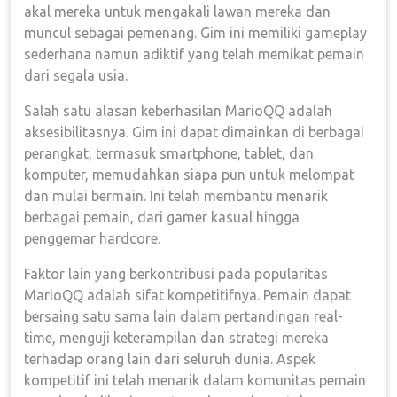
akal mereka untuk mengakali lawan mereka dan
muncul sebagai pemenang. Gim ini memiliki gameplay
sederhana namun adiktif yang telah memikat pemain
dari segala usia.
Salah satu alasan keberhasilan MarioQQ adalah
aksesibilitasnya. Gim ini dapat dimainkan di berbagai
perangkat, termasuk smartphone, tablet, dan
komputer, memudahkan siapa pun untuk melompat
dan mulai bermain. Ini telah membantu menarik
berbagai pemain, dari gamer kasual hingga
penggemar hardcore.
Faktor lain yang berkontribusi pada popularitas
MarioQQ adalah sifat kompetitifnya. Pemain dapat
bersaing satu sama lain dalam pertandingan real-
time, menguji keterampilan dan strategi mereka
terhadap orang lain dari seluruh dunia. Aspek
kompetitif ini telah menarik dalam komunitas pemain