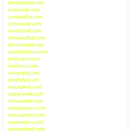
dynabytelab.com
evolvionet.com
synexisplus.com
vortexonet.com
maxxifynet.com
innovexahub.com
dynacorelab.com
synexistechco.com
truvivopro.com
vividusco.com
vortexahq.com
zenithifyit.com
maxxiohub.com
zephyraweb.com
vortexaweb.com
optigeniusco.com
novuspherex.com
novaevopro.com
trusparktech.com