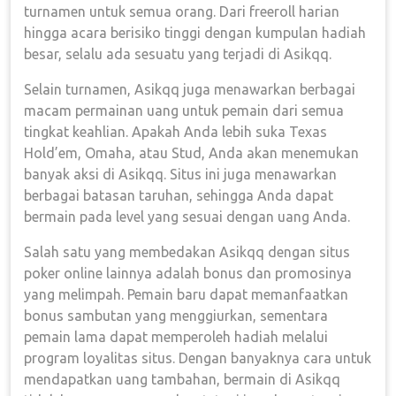
turnamen untuk semua orang. Dari freeroll harian
hingga acara berisiko tinggi dengan kumpulan hadiah
besar, selalu ada sesuatu yang terjadi di Asikqq.
Selain turnamen, Asikqq juga menawarkan berbagai
macam permainan uang untuk pemain dari semua
tingkat keahlian. Apakah Anda lebih suka Texas
Hold’em, Omaha, atau Stud, Anda akan menemukan
banyak aksi di Asikqq. Situs ini juga menawarkan
berbagai batasan taruhan, sehingga Anda dapat
bermain pada level yang sesuai dengan uang Anda.
Salah satu yang membedakan Asikqq dengan situs
poker online lainnya adalah bonus dan promosinya
yang melimpah. Pemain baru dapat memanfaatkan
bonus sambutan yang menggiurkan, sementara
pemain lama dapat memperoleh hadiah melalui
program loyalitas situs. Dengan banyaknya cara untuk
mendapatkan uang tambahan, bermain di Asikqq