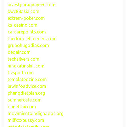
investparaguay-eu.com
bwc88asia.com
extrem-poker.com
ks-casino.com
carcarepoints.com
thedoodlebreeders.com
grupohugodias.com
deqair.com
techsilvers.com
ningkatinskill.com
fivsport.com
templatedzine.com
lawinfoadvice.com
phenqdietplan.org
sumnercafe.com
dunetflix.com
movimientoindignados.org
milfxxxpussy.com