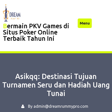
Skip
to
content
Menu
Bermain PKV Games di
Situs Poker Online
Terbaik Tahun Ini
Asikqq: Destinasi Tujuan
Turnamen Seru dan Hadiah Uang
Tunai
By
admin@dreamrummypro.com