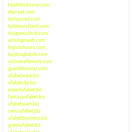
healthhubzone.com
ebaraat.com
techjuiced.com
byteboosttech.com
magnexushub.com
virtuogoweb.com
biglotshours.com
buyliraglutide.com
onlinesafemeds.com
gyanibhandar.com
ufabetwarp.biz
ufabetclip.biz
expertufabet.biz
fantasyufabet.biz
ufabetsiam.biz
swissufabet.biz
ufabetbusiness.biz
greenufabet.biz