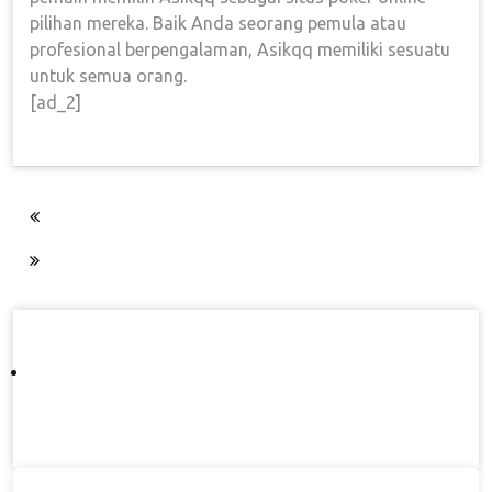
pilihan mereka. Baik Anda seorang pemula atau
profesional berpengalaman, Asikqq memiliki sesuatu
untuk semua orang.
[ad_2]
Post
navigation