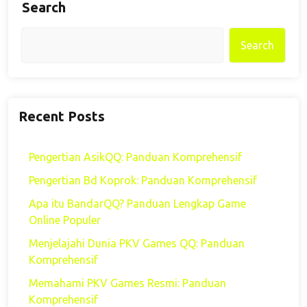
Search
Search
Recent Posts
Pengertian AsikQQ: Panduan Komprehensif
Pengertian Bd Koprok: Panduan Komprehensif
Apa itu BandarQQ? Panduan Lengkap Game
Online Populer
Menjelajahi Dunia PKV Games QQ: Panduan
Komprehensif
Memahami PKV Games Resmi: Panduan
Komprehensif