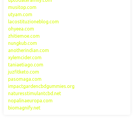
uptodatefamily.com
musitop.com
utyam.com
lacostituzioneblog.com
ohyeea.com
zhitiemoe.com
nungkub.com
anotherindian.com
xylemcider.com
taniaetiago.com
juzfitketo.com
pasomaga.com
impactgardencbdgummies.org
naturesstimulantcbd.net
nopalinaeuropa.com
biomagnify.net