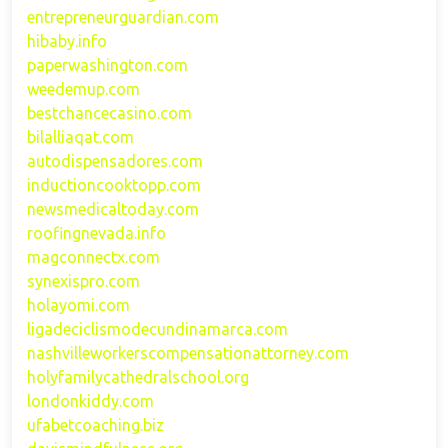
entrepreneurguardian.com
hibaby.info
paperwashington.com
weedemup.com
bestchancecasino.com
bilalliaqat.com
autodispensadores.com
inductioncooktopp.com
newsmedicaltoday.com
roofingnevada.info
magconnectx.com
synexispro.com
holayomi.com
ligadeciclismodecundinamarca.com
nashvilleworkerscompensationattorney.com
holyfamilycathedralschool.org
londonkiddy.com
ufabetcoaching.biz