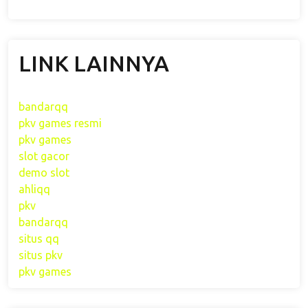
LINK LAINNYA
bandarqq
pkv games resmi
pkv games
slot gacor
demo slot
ahliqq
pkv
bandarqq
situs qq
situs pkv
pkv games