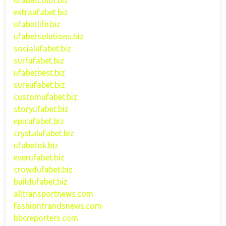
ufabetcolor.biz
extraufabet.biz
ufabetlife.biz
ufabetsolutions.biz
socialufabet.biz
surfufabet.biz
ufabetbest.biz
sureufabet.biz
customufabet.biz
storyufabet.biz
epicufabet.biz
crystalufabet.biz
ufabetok.biz
everufabet.biz
crowdufabet.biz
buildufabet.biz
alltransportnews.com
fashiontrandsnews.com
bbcreporters.com