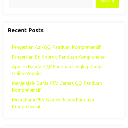
Search
Recent Posts
Pengertian AsikQQ: Panduan Komprehensif
Pengertian Bd Koprok: Panduan Komprehensif
Apa itu BandarQQ? Panduan Lengkap Game
Online Populer
Menjelajahi Dunia PKV Games QQ: Panduan
Komprehensif
Memahami PKV Games Resmi: Panduan
Komprehensif