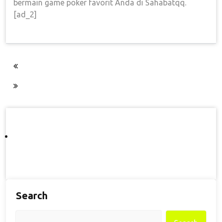
bermain game poker favorit Anda di Sahabatqq.
[ad_2]
Post
navigation
Search