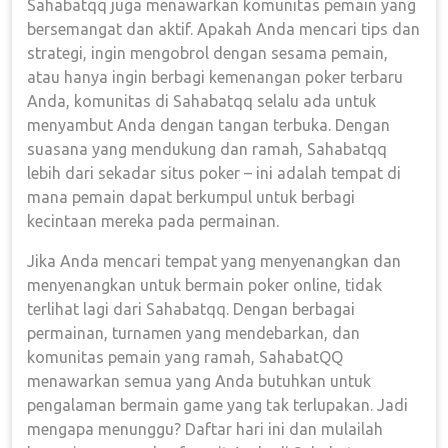
Sahabatqq juga menawarkan komunitas pemain yang
bersemangat dan aktif. Apakah Anda mencari tips dan
strategi, ingin mengobrol dengan sesama pemain,
atau hanya ingin berbagi kemenangan poker terbaru
Anda, komunitas di Sahabatqq selalu ada untuk
menyambut Anda dengan tangan terbuka. Dengan
suasana yang mendukung dan ramah, Sahabatqq
lebih dari sekadar situs poker – ini adalah tempat di
mana pemain dapat berkumpul untuk berbagi
kecintaan mereka pada permainan.
Jika Anda mencari tempat yang menyenangkan dan
menyenangkan untuk bermain poker online, tidak
terlihat lagi dari Sahabatqq. Dengan berbagai
permainan, turnamen yang mendebarkan, dan
komunitas pemain yang ramah, SahabatQQ
menawarkan semua yang Anda butuhkan untuk
pengalaman bermain game yang tak terlupakan. Jadi
mengapa menunggu? Daftar hari ini dan mulailah