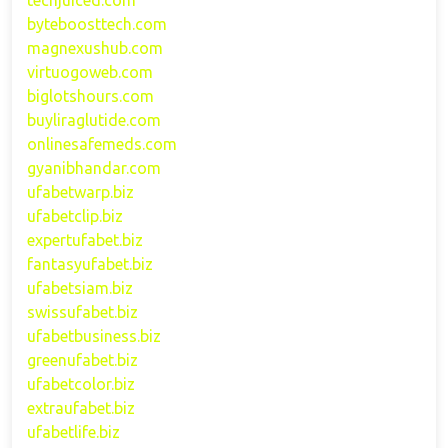
techjuiced.com
byteboosttech.com
magnexushub.com
virtuogoweb.com
biglotshours.com
buyliraglutide.com
onlinesafemeds.com
gyanibhandar.com
ufabetwarp.biz
ufabetclip.biz
expertufabet.biz
fantasyufabet.biz
ufabetsiam.biz
swissufabet.biz
ufabetbusiness.biz
greenufabet.biz
ufabetcolor.biz
extraufabet.biz
ufabetlife.biz