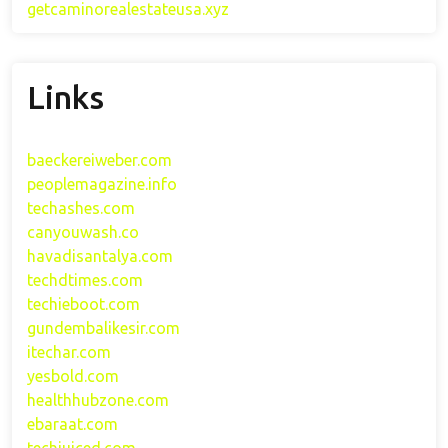
getcaminorealestateusa.xyz
Links
baeckereiweber.com
peoplemagazine.info
techashes.com
canyouwash.co
havadisantalya.com
techdtimes.com
techieboot.com
gundembalikesir.com
itechar.com
yesbold.com
healthhubzone.com
ebaraat.com