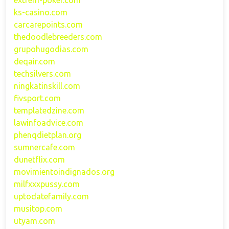
extrem-poker.com
ks-casino.com
carcarepoints.com
thedoodlebreeders.com
grupohugodias.com
deqair.com
techsilvers.com
ningkatinskill.com
fivsport.com
templatedzine.com
lawinfoadvice.com
phenqdietplan.org
sumnercafe.com
dunetflix.com
movimientoindignados.org
milfxxxpussy.com
uptodatefamily.com
musitop.com
utyam.com