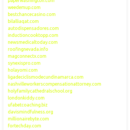
paperwashington.com
weedemup.com
bestchancecasino.com
bilalliaqat.com
autodispensadores.com
inductioncooktopp.com
newsmedicaltoday.com
roofingnevada.info
magconnectx.com
synexispro.com
holayomi.com
ligadeciclismodecundinamarca.com
nashvilleworkerscompensationattorney.com
holyfamilycathedralschool.org
londonkiddy.com
ufabetcoaching.biz
davismindfulness.org
millionairebyte.com
fortechday.com