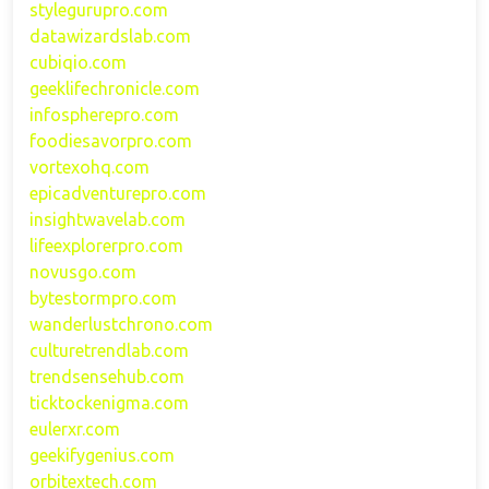
stylegurupro.com
datawizardslab.com
cubiqio.com
geeklifechronicle.com
infospherepro.com
foodiesavorpro.com
vortexohq.com
epicadventurepro.com
insightwavelab.com
lifeexplorerpro.com
novusgo.com
bytestormpro.com
wanderlustchrono.com
culturetrendlab.com
trendsensehub.com
ticktockenigma.com
eulerxr.com
geekifygenius.com
orbitextech.com