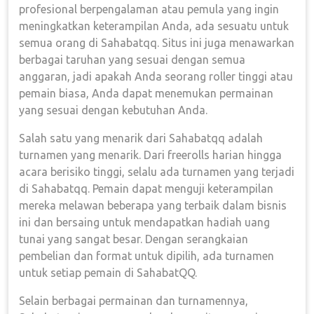
profesional berpengalaman atau pemula yang ingin
meningkatkan keterampilan Anda, ada sesuatu untuk
semua orang di Sahabatqq. Situs ini juga menawarkan
berbagai taruhan yang sesuai dengan semua
anggaran, jadi apakah Anda seorang roller tinggi atau
pemain biasa, Anda dapat menemukan permainan
yang sesuai dengan kebutuhan Anda.
Salah satu yang menarik dari Sahabatqq adalah
turnamen yang menarik. Dari freerolls harian hingga
acara berisiko tinggi, selalu ada turnamen yang terjadi
di Sahabatqq. Pemain dapat menguji keterampilan
mereka melawan beberapa yang terbaik dalam bisnis
ini dan bersaing untuk mendapatkan hadiah uang
tunai yang sangat besar. Dengan serangkaian
pembelian dan format untuk dipilih, ada turnamen
untuk setiap pemain di SahabatQQ.
Selain berbagai permainan dan turnamennya,