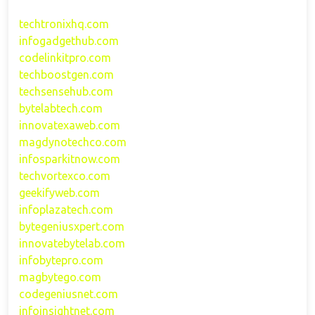
techtronixhq.com
infogadgethub.com
codelinkitpro.com
techboostgen.com
techsensehub.com
bytelabtech.com
innovatexaweb.com
magdynotechco.com
infosparkitnow.com
techvortexco.com
geekifyweb.com
infoplazatech.com
bytegeniusxpert.com
innovatebytelab.com
infobytepro.com
magbytego.com
codegeniusnet.com
infoinsightnet.com