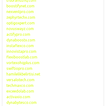
trubrandzhq.com
boostifynet.com
nexventpro.com
zephyrtechx.com
optigoxpert.com
novuswayz.com
actifypro.com
dynaboostx.com
instaflexco.com
innovistapro.com
flexiboostlab.com
vortexohqplus.com
swiftiopro.com
hamilelikbelirtisi.net
versalotech.com
techmaxco.com
exceedolab.com
activaxio.com
dynabytesco.com