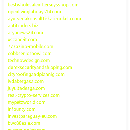
bestwholesalenfljerseysshop.com
openlivinglabdays14.com
ayurvedakonsultti-kari-nokela.com
antitraders.biz
aryanews24.com
xscape-it.com
777azino-mobile.com
cobbseniorbowl.com
technowdesign.com
durexsecurityandshipping.com
cityroofingandplannig.com
ivdabergasa.com
juyultadesga.com
real-crypto-services.com
mypetzworld.com
infounty.com
investparaguay-eu.com
bwc88asia.com