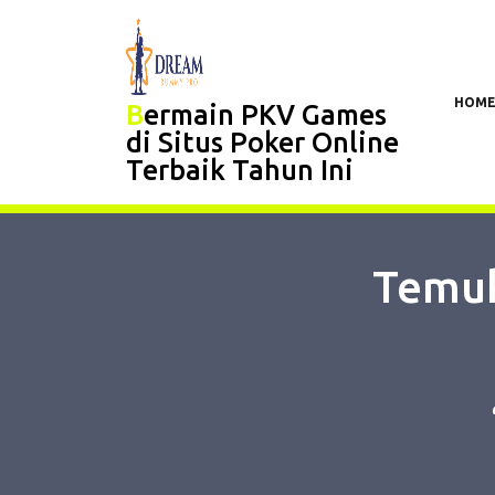
Skip
to
content
HOM
Bermain PKV Games
di Situs Poker Online
Terbaik Tahun Ini
Temuk