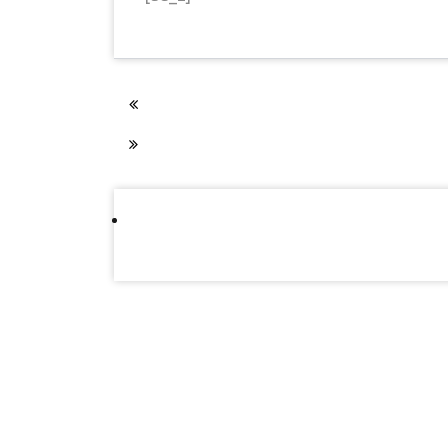
Post
navigation