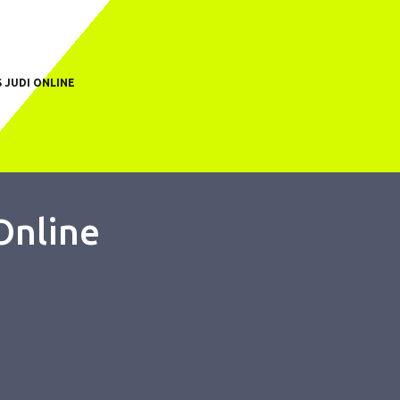
S JUDI ONLINE
Online