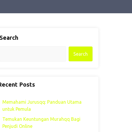
Search
Search
Recent Posts
Memahami Jurusqq: Panduan Utama
untuk Pemula
Temukan Keuntungan Murahqq Bagi
Penjudi Online