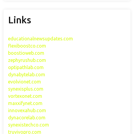
Links
educationalnewsupdates.com
flexiboostco.com
boostioweb.com
zephyrushub.com
optipathlab.com
dynabytelab.com
evolvionet.com
synexisplus.com
vortexonet.com
maxxifynet.com
innovexahub.com
dynacorelab.com
synexistechco.com
truvivopro.com