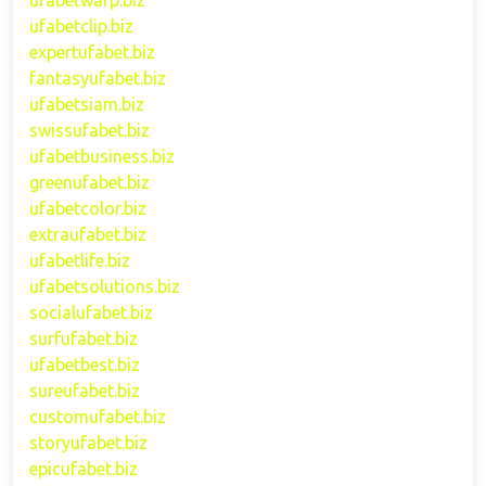
ufabetwarp.biz
ufabetclip.biz
expertufabet.biz
fantasyufabet.biz
ufabetsiam.biz
swissufabet.biz
ufabetbusiness.biz
greenufabet.biz
ufabetcolor.biz
extraufabet.biz
ufabetlife.biz
ufabetsolutions.biz
socialufabet.biz
surfufabet.biz
ufabetbest.biz
sureufabet.biz
customufabet.biz
storyufabet.biz
epicufabet.biz