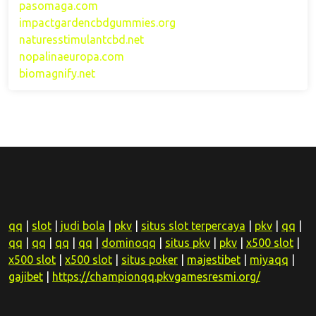
pasomaga.com
impactgardencbdgummies.org
naturesstimulantcbd.net
nopalinaeuropa.com
biomagnify.net
qq
|
slot
|
judi bola
|
pkv
|
situs slot terpercaya
|
pkv
|
qq
|
qq
|
qq
|
qq
|
qq
|
dominoqq
|
situs pkv
|
pkv
|
x500 slot
|
x500 slot
|
x500 slot
|
situs poker
|
majestibet
|
miyaqq
|
gajibet
|
https://championqq.pkvgamesresmi.org/