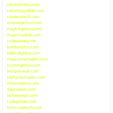
infomatrixhq.com
cubixiosparklab.com
novaevotech.com
innovextechco.com
maglinkgenius.com
magcircuitlab.com
codewavex.com
byteboostco.com
elektrabyteco.com
magconnectxpert.com
truzestgenius.com
techpulsenet.com
zephyrtechxpert.com
infovortexco.com
digizinelab.com
techwavego.com
codepulsex.com
techscopetech.com