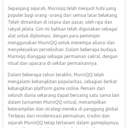
Sepanjang sejarah, Murniqq telah menjadi hobi yang
populer bagi orang -orang dari semua latar belakang.
Telah dimainkan di istana dan pasar, oleh raja dan
rakyat jelata. Gim ini bahkan telah digunakan sebagai
alat untuk diplomasi, dengan para pemimpin
menggunakan MurniQQ untuk menempa aliansi dan
menyelesaikan perselisihan. Dalam beberapa budaya,
Murniqq dianggap sebagai permainan sakral, dengan
ritual dan upacara di sekitar permainannya.
Dalam beberapa tahun terakhir, MurniQQ telah
mengalami kebangkitan popularitas, sebagian berkat
kebangkitan platform game online. Pemain dari
seluruh dunia sekarang dapat bersaing satu sama lain
dalam turnamen MurniQQ virtual, menampilkan
keterampilan dan strategi mereka di panggung global.
Terlepas dari modernisasi permainan, tradisi dan
sejarah MurniQQ tetap tertanam dalam gameplaynya,