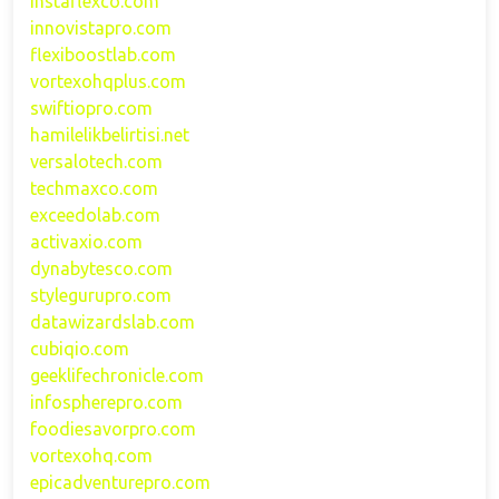
instaflexco.com
innovistapro.com
flexiboostlab.com
vortexohqplus.com
swiftiopro.com
hamilelikbelirtisi.net
versalotech.com
techmaxco.com
exceedolab.com
activaxio.com
dynabytesco.com
stylegurupro.com
datawizardslab.com
cubiqio.com
geeklifechronicle.com
infospherepro.com
foodiesavorpro.com
vortexohq.com
epicadventurepro.com