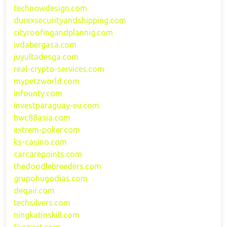
technowdesign.com
durexsecurityandshipping.com
cityroofingandplannig.com
ivdabergasa.com
juyultadesga.com
real-crypto-services.com
mypetzworld.com
infounty.com
investparaguay-eu.com
bwc88asia.com
extrem-poker.com
ks-casino.com
carcarepoints.com
thedoodlebreeders.com
grupohugodias.com
deqair.com
techsilvers.com
ningkatinskill.com